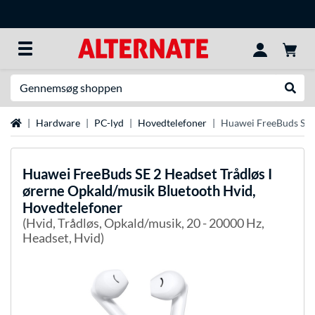
Søg efter noget
Udfør
Startside
Hardware
PC-lyd
Hovedtelefoner
Huawei FreeBuds SE 2
Huawei
FreeBuds SE 2 Headset Trådløs I
ørerne Opkald/musik Bluetooth Hvid,
Hovedtelefoner
(Hvid, Trådløs, Opkald/musik, 20 - 20000 Hz,
Headset, Hvid)