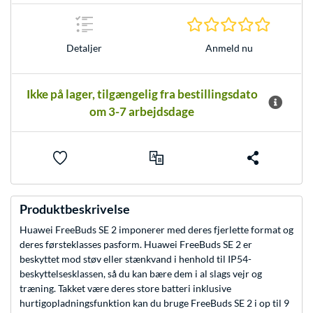
0.0 Stjer
Anmeld nu
Detaljer
Ikke på lager, tilgængelig fra bestillingsdato
om 3-7 arbejdsdage
Produktbeskrivelse
Huawei FreeBuds SE 2 imponerer med deres fjerlette format og
deres førsteklasses pasform. Huawei FreeBuds SE 2 er
beskyttet mod støv eller stænkvand i henhold til IP54-
beskyttelsesklassen, så du kan bære dem i al slags vejr og
træning. Takket være deres store batteri inklusive
hurtigopladningsfunktion kan du bruge FreeBuds SE 2 i op til 9