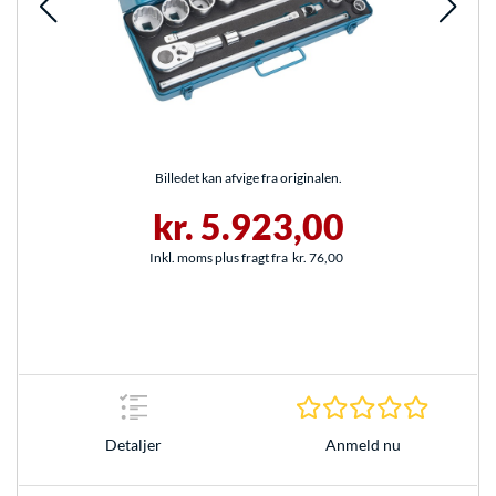
Billedet kan afvige fra originalen.
kr. 5.923,00
Inkl. moms plus fragt fra
kr. 76,00
0.0 Stjer
Anmeld nu
Detaljer