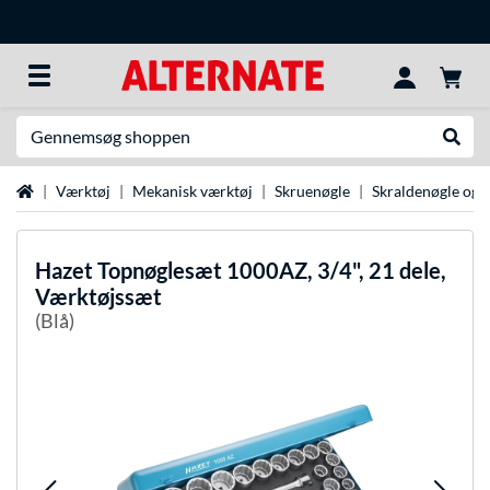
Søg efter noget
Udfør
Startside
Værktøj
Mekanisk værktøj
Skruenøgle
Skraldenøgle og 
Hazet
Topnøglesæt 1000AZ, 3/4", 21 dele,
Værktøjssæt
(Blå)