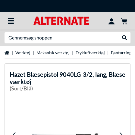
Søg efter noget
Udfør
Startside
Værktøj
Mekanisk værktøj
Trykluftværktøj
Føntørrings
Hazet
Blæsepistol 9040LG-3/2, lang, Blæse
værktøj
(Sort/Blå)