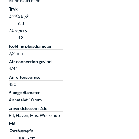
kulde isolerende
Tryk
Driftstryk
6,3
Max pres
12
Kobling plug diameter
7,2 mm
Air connection gevind
1/4"
Air efterspørgsel
450
Slange diameter
Anbefalet 10 mm
anvendelsesområde
Bil, Haven, Hus, Workshop
Mål
Totallængde
108,5 cm