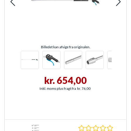
Billedet kan afvige fra originalen.
kr. 654,00
Inkl. moms plus fragt fra
kr. 76,00
0.0 Stjer