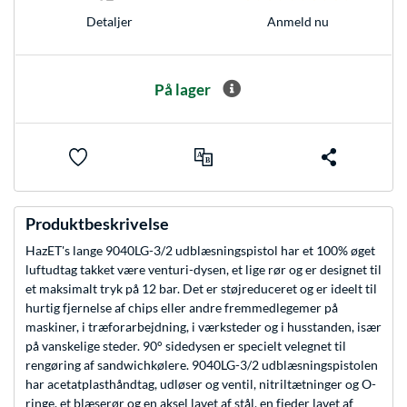
Anmeld nu
Detaljer
På lager
Produktbeskrivelse
HazET's lange 9040LG-3/2 udblæsningspistol har et 100% øget
luftudtag takket være venturi-dysen, et lige rør og er designet til
et maksimalt tryk på 12 bar. Det er støjreduceret og er ideelt til
hurtig fjernelse af chips eller andre fremmedlegemer på
maskiner, i træforarbejdning, i værksteder og i husstanden, især
på vanskelige steder. 90° sidedysen er specielt velegnet til
rengøring af sandwichkølere. 9040LG-3/2 udblæsningspistolen
har acetatplasthåndtag, udløser og ventil, nitriltætninger og O-
ringe, et blæserør og en aksel lavet af stål, en fjeder lavet af