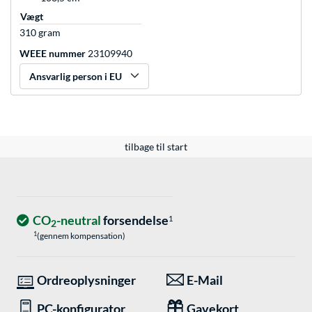
Vægt
310 gram
WEEE nummer
23109940
Ansvarlig person i EU
tilbage til start
CO
-neutral
forsendelse
1
2
1
(gennem kompensation)
Ordreoplysninger
E-Mail
PC-konfigurator
Gavekort