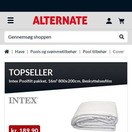
Søg efter noget
Udfør
Startside
Have
Pools og svømmetilbehør
Pool tilbehør
Cover
TOPSELLER
Intex Poolfilt pakket, 16m² 800x200cm, Beskyttelsesfilm
kr. 189,90