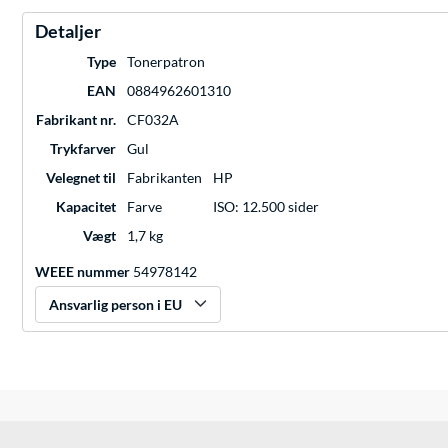
Detaljer
Type
Tonerpatron
EAN
0884962601310
Fabrikant nr.
CF032A
Trykfarver
Gul
Velegnet til
Fabrikanten
HP
Kapacitet
Farve
ISO: 12.500 sider
Vægt
1,7 kg
WEEE nummer
54978142
Ansvarlig person i EU