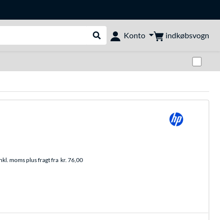
indkøbsvogn
Konto
Udfør søgning
Skif
nkl. moms plus fragt fra
kr. 76,00