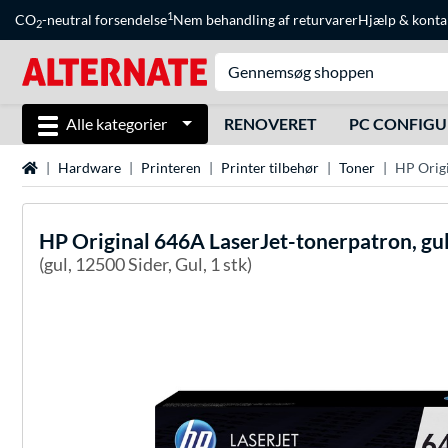
1
CO
-neutral forsendelse
Nem behandling af returvarer
Hjælp
&
konta
2
Alle kategorier
RENOVERET
PC CONFIG
Startside
Hardware
Printeren
Printer tilbehør
Toner
HP Origi
HP
Original 646A LaserJet-tonerpatron, gu
(gul, 12500 Sider, Gul, 1 stk)