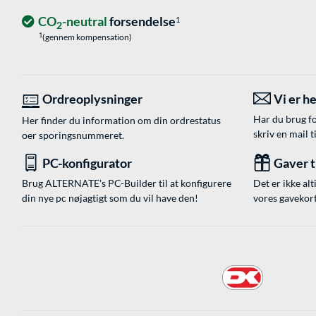
CO
-neutral
forsendelse
1
2
1
(gennem kompensation)
Ordreoplysninger
Vi er he
Har du brug fo
Her finder du information om din ordrestatus
skriv en mail t
oer sporingsnummeret.
PC-konfigurator
Gaver ti
Brug ALTERNATE's PC-Builder til at konfigurere
Det er ikke alt
din nye pc nøjagtigt som du vil have den!
vores gavekort,