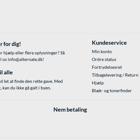
Kundeservice
r for dig!
Min konto
r hjælp eller flere oplysninger? Så
il os
info@alternate.dk
!
Ordre status
Fortrydelsesret
l alle
Tilbagelevering / Return
id let at finde den rette gave. Med
Hjælp
 kan du ikke gå galt i byen.
Blæk- og tonerfinder
Nem betaling