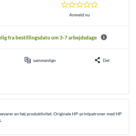
0.0 Stjerner hos 0 
Anmeld nu
elig fra bestillingsdato om 3-7 arbejdsdage
sammenlign
Del
 bevarer en høj produktivitet. Originale HP-printpatroner med HP
.