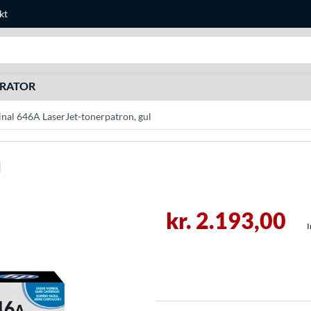
kt
Søg efter noget
URATOR
nal 646A LaserJet-tonerpatron, gul
l
kr. 2.193,00
I