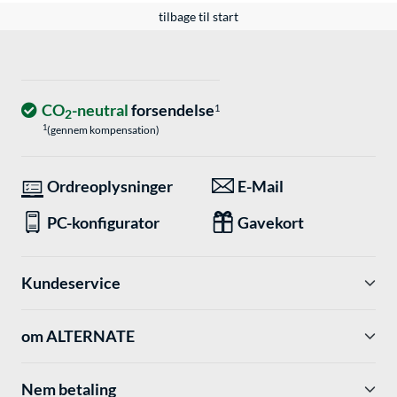
tilbage til start
CO
-neutral
forsendelse
1
2
1
(gennem kompensation)
Ordreoplysninger
E-Mail
PC-konfigurator
Gavekort
Kundeservice
om ALTERNATE
Nem betaling