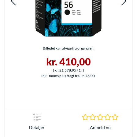
Billedet kan afvige fra originalen.
kr. 410,00
(
kr. 21.578,95
/ 1 l
)
Inkl. moms plus fragt fra
kr. 76,00
0.0 Stjer
Anmeld nu
Detaljer