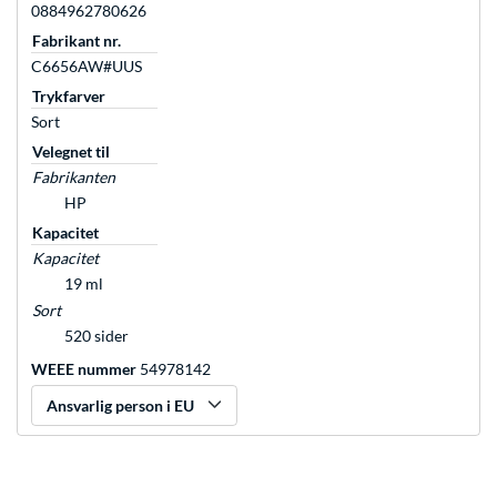
0884962780626
Fabrikant nr.
C6656AW#UUS
Trykfarver
Sort
Velegnet til
Fabrikanten
HP
Kapacitet
Kapacitet
19 ml
Sort
520 sider
WEEE nummer
54978142
Ansvarlig person i EU