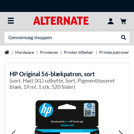
Søg efter noget
Udfør
Startside
Hardware
Printeren
Printer tilbehør
Printerpatroner
HP
Original 56-blækpatron, sort
(sort, Højt (XL) udbytte, Sort, Pigmentbaseret
blæk, 19 ml, 1 stk, 520 Sider)