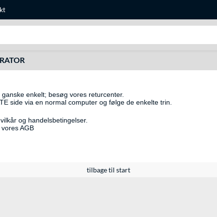
kt
Søg efter noget
URATOR
 er ganske enkelt; besøg vores returcenter.
side via en normal computer og følge de enkelte trin.
 vilkår og handelsbetingelser.
 i vores AGB
tilbage til start