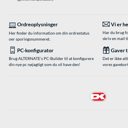
Ordreoplysninger
Vi er he
Har du brug fo
Her finder du information om din ordrestatus
skriv en mail t
oer sporingsnummeret.
PC-konfigurator
Gaver ti
Brug ALTERNATE's PC-Builder til at konfigurere
Det er ikke alt
din nye pc nøjagtigt som du vil have den!
vores gavekort,