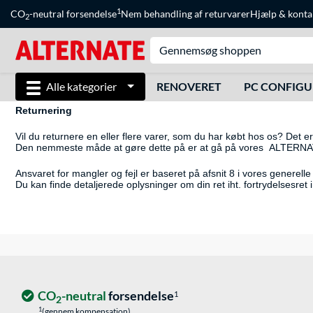
1
CO
-neutral forsendelse
Nem behandling af returvarer
Hjælp
&
konta
2
Alle kategorier
RENOVERET
PC CONFIG
Returnering
Vil du returnere en eller flere varer, som du har købt hos os? Det
Den nemmeste måde at gøre dette på er at gå på vores ALTERNATE 
Ansvaret for mangler og fejl er baseret på afsnit 8 i vores generelle
Du kan finde detaljerede oplysninger om din ret iht. fortrydelsesret
CO
-neutral
forsendelse
1
2
1
(gennem kompensation)