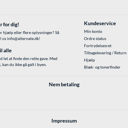
Kundeservice
r for dig!
Min konto
r hjælp eller flere oplysninger? Så
il os
info@alternate.dk
!
Ordre status
Fortrydelsesret
l alle
Tilbagelevering / Return
id let at finde den rette gave. Med
Hjælp
 kan du ikke gå galt i byen.
Blæk- og tonerfinder
Nem betaling
Impressum