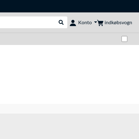
indkøbsvogn
Konto
Udfør søgning
Skif