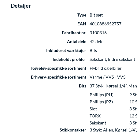
Detaljer
Type
Bit sæt
EAN
4010886952757
Fabrikant nr.
3100316
Antal dele
42 dele
Inkluderet værktøjer
Bits
Indeholdt profiler
Sekskant, Indre sekskant T
Køretøj-specifikke sortiment
Hybrid og elbiler
Erhverv-specifikke sortiment
Varme / VVS - VVS
Bits
37 Styk: Kørsel 1/4", Man
Phillips (PH)
9 St
Phillips (PZ)
10 S
Slot
3 St
TORX
12 S
Sekskant
3 S
Stikkontakter
3 Styk: Allen, Kørsel 1/4