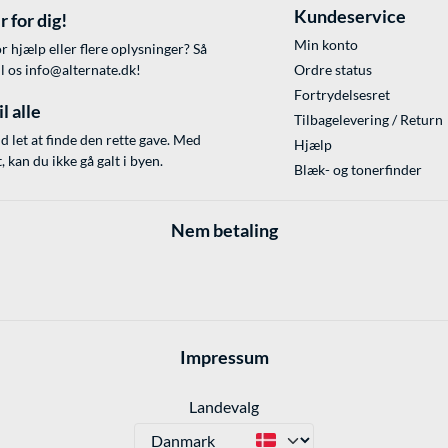
Kundeservice
r for dig!
Min konto
r hjælp eller flere oplysninger? Så
il os
info@alternate.dk
!
Ordre status
Fortrydelsesret
l alle
Tilbagelevering / Return
id let at finde den rette gave. Med
Hjælp
 kan du ikke gå galt i byen.
Blæk- og tonerfinder
Nem betaling
Impressum
Landevalg