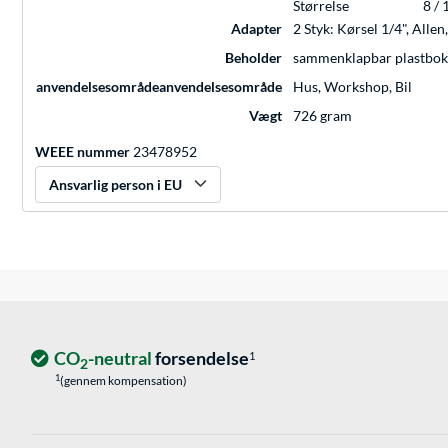
Størrelse
8 / 
Adapter
2 Styk: Kørsel 1/4", Allen
Beholder
sammenklapbar plastbok
anvendelsesområdeanvendelsesområde
Hus, Workshop, Bil
Vægt
726 gram
WEEE nummer
23478952
Ansvarlig person i EU
CO
-neutral
forsendelse
1
2
1
(gennem kompensation)