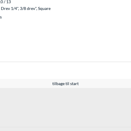
10 / 13
, Drev 1/4", 3/8 drev", Square
s
tilbage til start