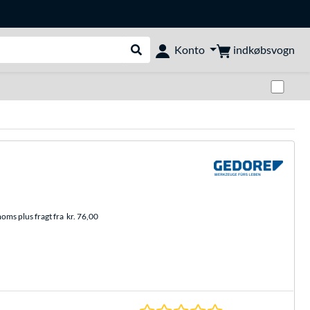
indkøbsvogn
Konto
Udfør søgning
Skif
moms plus fragt fra
kr. 76,00
0.0 Stjerner hos 0 