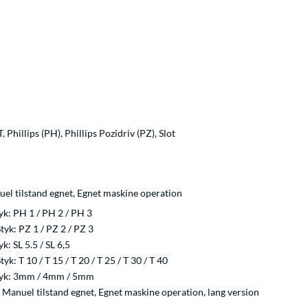
, Phillips (PH), Phillips Pozidriv (PZ), Slot
uel tilstand egnet, Egnet maskine operation
yk: PH 1 / PH 2 / PH 3
tyk: PZ 1 / PZ 2 / PZ 3
yk: SL 5.5 / SL 6,5
tyk: T 10 / T 15 / T 20 / T 25 / T 30 / T 40
tyk: 3mm / 4mm / 5mm
", Manuel tilstand egnet, Egnet maskine operation, lang version