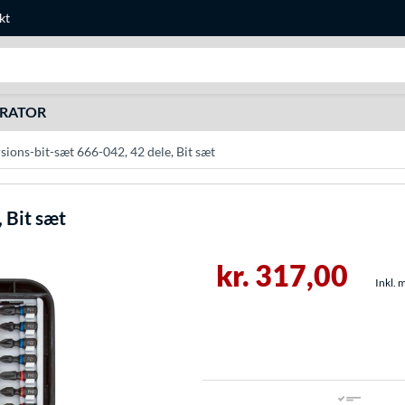
kt
Søg efter noget
URATOR
ons-bit-sæt 666-042, 42 dele, Bit sæt
 Bit sæt
kr. 317,00
Inkl. 