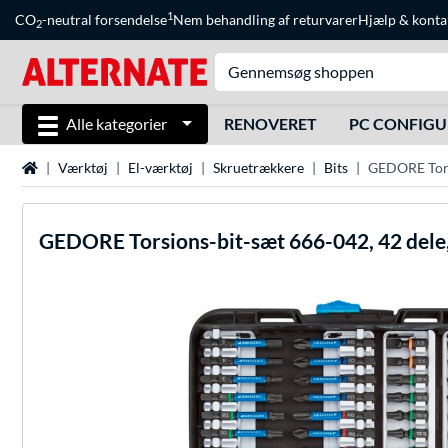
1
CO
-neutral forsendelse
Nem behandling af returvarer
Hjælp
&
konta
2
Alle kategorier
RENOVERET
PC CONFIG
Startside
Værktøj
El-værktøj
Skruetrækkere
Bits
GEDORE Torsi
GEDORE
Torsions-bit-sæt 666-042, 42 dele,