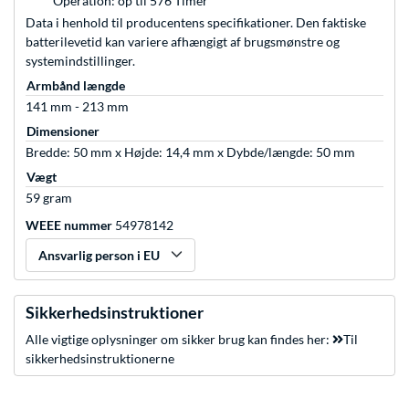
Operation: op til 576 Timer
Data i henhold til producentens specifikationer. Den faktiske
batterilevetid kan variere afhængigt af brugsmønstre og
systemindstillinger.
Armbånd længde
141 mm - 213 mm
Dimensioner
Bredde: 50 mm x Højde: 14,4 mm x Dybde/længde: 50 mm
Vægt
59 gram
WEEE nummer
54978142
Ansvarlig person i EU
Sikkerhedsinstruktioner
Alle vigtige oplysninger om sikker brug kan findes her:
Til
sikkerhedsinstruktionerne