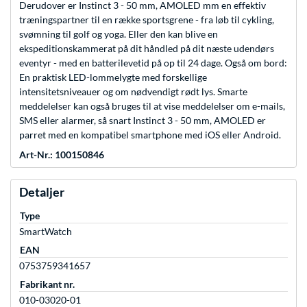
Derudover er Instinct 3 - 50 mm, AMOLED mm en effektiv
træningspartner til en række sportsgrene - fra løb til cykling,
svømning til golf og yoga. Eller den kan blive en
ekspeditionskammerat på dit håndled på dit næste udendørs
eventyr - med en batterilevetid på op til 24 dage. Også om bord:
En praktisk LED-lommelygte med forskellige
intensitetsniveauer og om nødvendigt rødt lys. Smarte
meddelelser kan også bruges til at vise meddelelser om e-mails,
SMS eller alarmer, så snart Instinct 3 - 50 mm, AMOLED er
parret med en kompatibel smartphone med iOS eller Android.
Art-Nr.: 100150846
Detaljer
Type
SmartWatch
EAN
0753759341657
Fabrikant nr.
010-03020-01