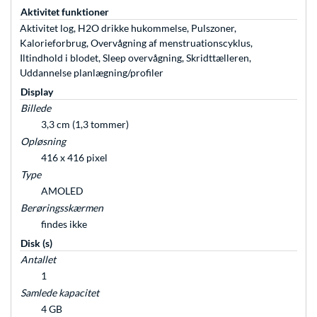
Aktivitet funktioner
Aktivitet log, H2O drikke hukommelse, Pulszoner,
Kalorieforbrug, Overvågning af menstruationscyklus,
Iltindhold i blodet, Sleep overvågning, Skridttælleren,
Uddannelse planlægning/profiler
Display
Billede
3,3 cm (1,3 tommer)
Opløsning
416 x 416 pixel
Type
AMOLED
Berøringsskærmen
findes ikke
Disk (s)
Antallet
1
Samlede kapacitet
4 GB