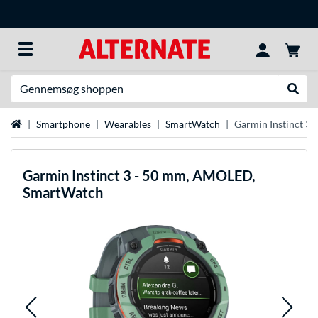
Søg efter noget
Udfør
Startside
Smartphone
Wearables
SmartWatch
Garmin Instinct 3
Garmin
Instinct 3 - 50 mm, AMOLED,
SmartWatch