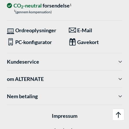
CO
-neutral
forsendelse
1
2
1
(gennem kompensation)
Ordreoplysninger
E-Mail
PC-konfigurator
Gavekort
Kundeservice
om ALTERNATE
Nem betaling
Impressum