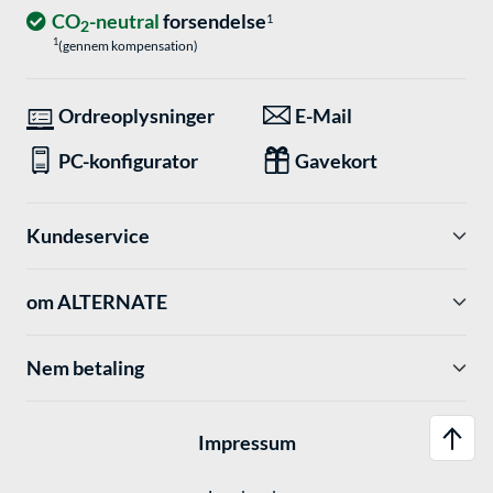
CO
-neutral
forsendelse
1
2
1
(gennem kompensation)
Ordreoplysninger
E-Mail
PC-konfigurator
Gavekort
Kundeservice
om ALTERNATE
Nem betaling
Impressum