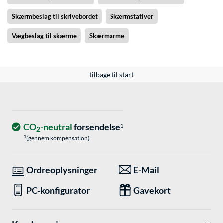
Skærmbeslag til skrivebordet
Skærmstativer
Vægbeslag til skærme
Skærmarme
tilbage til start
CO
-neutral
forsendelse
1
2
1
(gennem kompensation)
Ordreoplysninger
E-Mail
PC-konfigurator
Gavekort