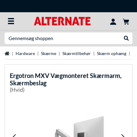
Søg efter noget
Udfør
Startside
Hardware
Skærme
Skærmtilbehør
Skærm ophæng
Er
Ergotron
MXV Vægmonteret Skærmarm,
Skærmbeslag
(Hvid)