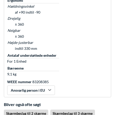
Ergonomi
Hældningsvinkel
af +90 indtil -90
Drejelig
± 360
Neigbar
± 360
Højde-justerbar
indtil 330 mm
Antalaf understøttede enheder
For 1 Enhed
Bæreevne
9,1 kg
WEEE nummer
83208385
Ansvarlig person i EU
Bliver også ofte søgt
Skærmbeslag til 2 skærme
Skærmbeslag til 3 skærme