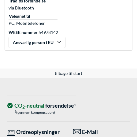
Trådløs forbindelse
via Bluetooth
Velegnet til
PC, Mobiltelefoner
WEEE nummer
54978142
Ansvarlig person i EU
tilbage til start
CO
-neutral
forsendelse
1
2
1
(gennem kompensation)
Ordreoplysninger
E-Mail