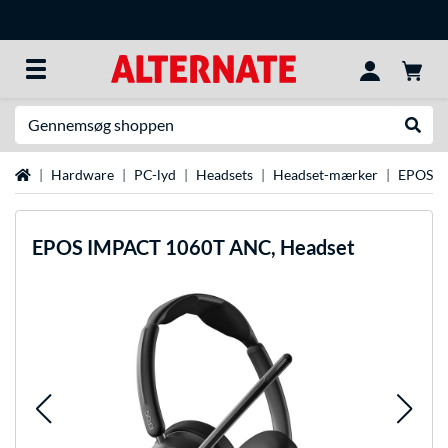
Søg efter noget
Udfør
Startside
Hardware
PC-lyd
Headsets
Headset-mærker
EPOS-h
EPOS
IMPACT 1060T ANC, Headset