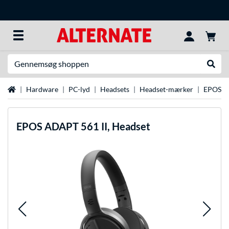
Søg efter noget
Udfør
Startside
Hardware
PC-lyd
Headsets
Headset-mærker
EPOS-h
EPOS
ADAPT 561 II, Headset