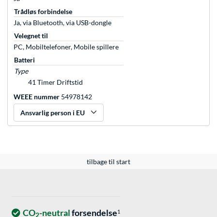
Trådløs forbindelse
Ja, via Bluetooth, via USB-dongle
Velegnet til
PC, Mobiltelefoner, Mobile spillere
Batteri
Type
41 Timer Driftstid
WEEE nummer
54978142
Ansvarlig person i EU
tilbage til start
CO
-neutral
forsendelse
1
2