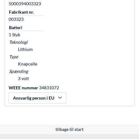
5000394003323
Fabrikant nr.
003323
Batteri
1 Styk
Teknologi
Lithium
Type
Knapcelle
Spænding
3 volt
WEEE nummer
34831072
Ansvarlig person i EU
tilbage til start