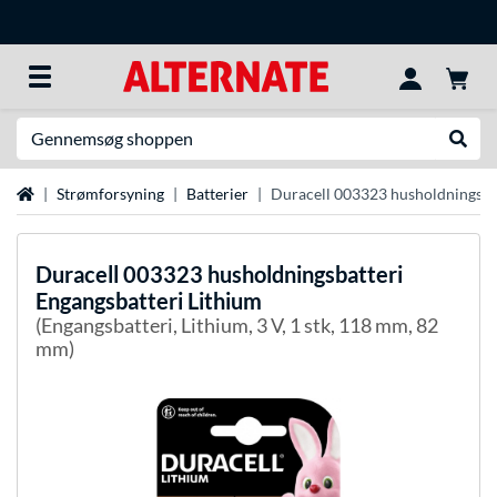
Søg efter noget
Udfør
Startside
Strømforsyning
Batterier
Duracell 003323 husholdningsbat
Duracell
003323 husholdningsbatteri
Engangsbatteri Lithium
(Engangsbatteri, Lithium, 3 V, 1 stk, 118 mm, 82
mm)