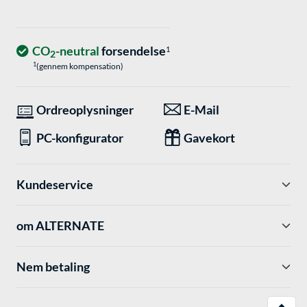
CO
-neutral
forsendelse
1
2
1
(gennem kompensation)
Ordreoplysninger
E-Mail
PC-konfigurator
Gavekort
Kundeservice
om ALTERNATE
Nem betaling