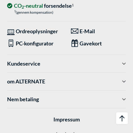
CO
-neutral
forsendelse
1
2
1
(gennem kompensation)
Ordreoplysninger
E-Mail
PC-konfigurator
Gavekort
Kundeservice
om ALTERNATE
Nem betaling
Impressum