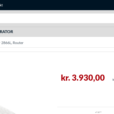
kt
Søg efter noget
URATOR
 2866L, Router
kr. 3.930,00
I