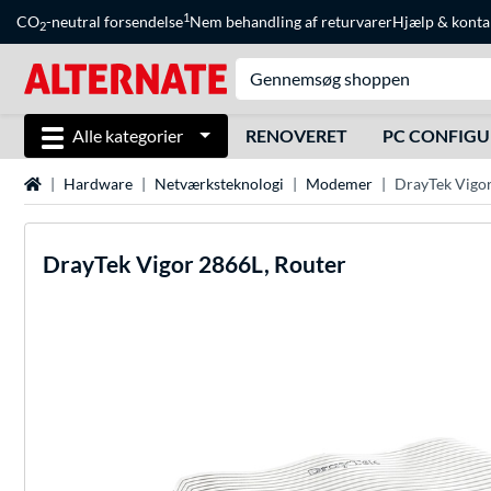
1
CO
-neutral forsendelse
Nem behandling af returvarer
Hjælp
&
konta
2
Alle kategorier
RENOVERET
PC CONFIG
Startside
Hardware
Netværksteknologi
Modemer
DrayTek Vigor
DrayTek
Vigor 2866L, Router