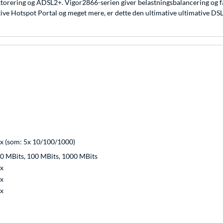
ering og ADSL2+. Vigor2866-serien giver belastningsbalancering og fa
tive Hotspot Portal og meget mere, er dette den ultimative ultimative DSL-
x (som: 5x 10/100/1000)
0 MBits, 100 MBits, 1000 MBits
x
x
x