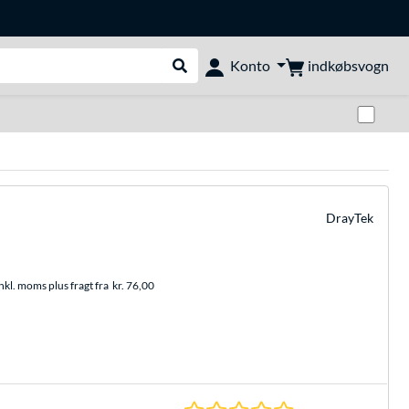
indkøbsvogn
Konto
Udfør søgning
Skif
DrayTek
nkl. moms plus fragt fra
kr. 76,00
0.0 Stjerner hos 0 