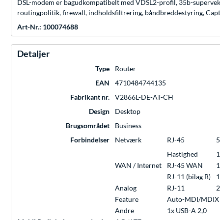
DSL-modem er bagudkompatibelt med VDSL2-profil, 35b-supervektor
routingpolitik, firewall, indholdsfiltrering, båndbreddestyring, Cap
Art-Nr.: 100074688
Detaljer
Type
Router
EAN
4710484744135
Fabrikant nr.
V2866L-DE-AT-CH
Design
Desktop
Brugsområdet
Business
Forbindelser
Netværk
RJ-45
5
Hastighed
1
WAN / Internet
RJ-45 WAN
1
RJ-11 (bilag B)
1
Analog
RJ-11
2
Feature
Auto-MDI/MDIX
Andre
1x USB-A 2,0