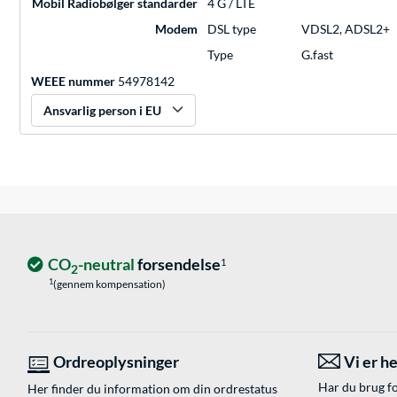
Mobil Radiobølger standarder
4 G / LTE
Modem
DSL type
VDSL2, ADSL2+
Type
G.fast
WEEE nummer
54978142
Ansvarlig person i EU
CO
-neutral
forsendelse
1
2
1
(gennem kompensation)
Ordreoplysninger
Vi er he
Har du brug fo
Her finder du information om din ordrestatus