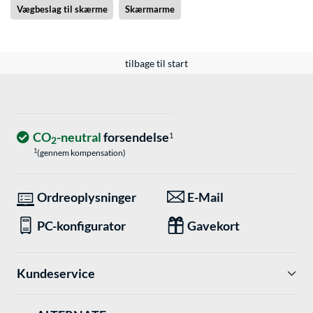
Vægbeslag til skærme
Skærmarme
tilbage til start
CO
-neutral
forsendelse
1
2
1
(gennem kompensation)
Ordreoplysninger
E-Mail
PC-konfigurator
Gavekort
Kundeservice