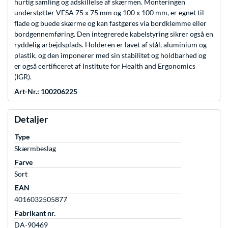
hurtig samling og adskillelse af skærmen. Monteringen
understøtter VESA 75 x 75 mm og 100 x 100 mm, er egnet til
flade og buede skærme og kan fastgøres via bordklemme eller
bordgennemføring. Den integrerede kabelstyring sikrer også en
ryddelig arbejdsplads. Holderen er lavet af stål, aluminium og
plastik, og den imponerer med sin stabilitet og holdbarhed og
er også certificeret af Institute for Health and Ergonomics
(IGR).
Art-Nr.: 100206225
Detaljer
Type
Skærmbeslag
Farve
Sort
EAN
4016032505877
Fabrikant nr.
DA-90469