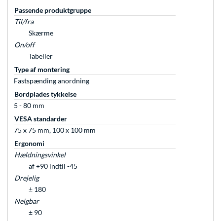
Passende produktgruppe
Til/fra
Skærme
On/off
Tabeller
Type af montering
Fastspænding anordning
Bordplades tykkelse
5 - 80 mm
VESA standarder
75 x 75 mm, 100 x 100 mm
Ergonomi
Hældningsvinkel
af +90 indtil -45
Drejelig
± 180
Neigbar
± 90