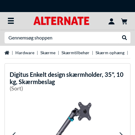
Søg efter noget
Udfør
Startside
Hardware
Skærme
Skærmtilbehør
Skærm ophæng
Di
Digitus
Enkelt design skærmholder, 35", 10
kg, Skærmbeslag
(Sort)