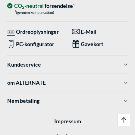
CO
-neutral
forsendelse
1
2
1
(gennem kompensation)
Ordreoplysninger
E-Mail
PC-konfigurator
Gavekort
Kundeservice
om ALTERNATE
Nem betaling
Impressum