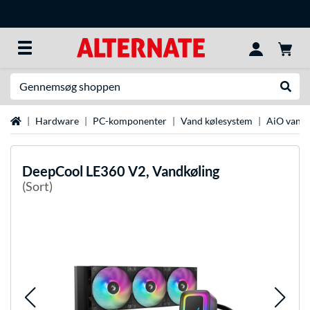
Søg efter noget
Udfør
Startside
Hardware
PC-komponenter
Vand kølesystem
AiO vandk
DeepCool
LE360 V2, Vandkøling
(Sort)