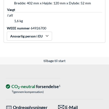
Bredde: 402 mm x Højde: 120 mm x Dybde: 52 mm
Vægt
I alt
1,6 kg
WEEE nummer
64926700
Ansvarlig person i EU
tilbage til start
CO
-neutral
forsendelse
1
2
1
(gennem kompensation)
Ordreoplysninger
E-Mail