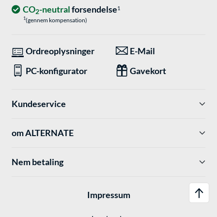
CO
-neutral
forsendelse
1
2
1
(gennem kompensation)
Ordreoplysninger
E-Mail
PC-konfigurator
Gavekort
Kundeservice
om ALTERNATE
Nem betaling
Impressum