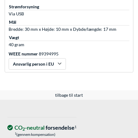
Strømforsyning
Via USB
Mål
Bredde: 30 mm x Højde: 10 mm x Dybde/længde: 17 mm
Vægt
40 gram
WEEE nummer
89394995
Ansvarlig person i EU
tilbage til start
CO
-neutral
forsendelse
1
2
1
(gennem kompensation)