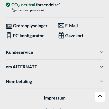
CO
-neutral
forsendelse
1
2
1
(gennem kompensation)
Ordreoplysninger
E-Mail
PC-konfigurator
Gavekort
Kundeservice
om ALTERNATE
Nem betaling
Impressum