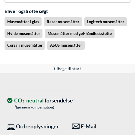
Bliver også ofte søgt
Musemåtter i glas
Razer musemåtter
Logitech musemåtter
Hvide musemåtter
Musemåtter med gel-håndledsstøtte
Corsair musemåtter
ASUS musemåtter
tilbage til start
CO
-neutral
forsendelse
1
2
1
(gennem kompensation)
Ordreoplysninger
E-Mail