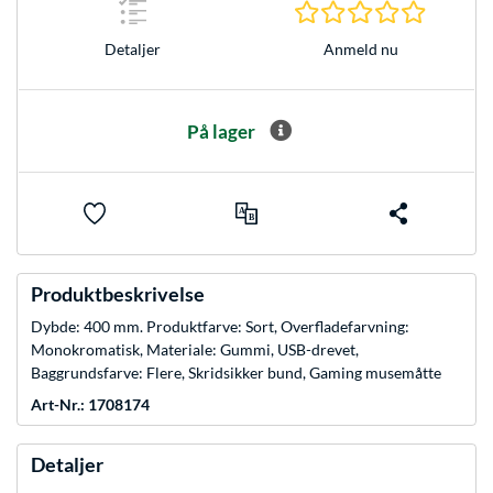
0.0 Stjer
Anmeld nu
Detaljer
På lager
Produktbeskrivelse
Dybde: 400 mm. Produktfarve: Sort, Overfladefarvning:
Monokromatisk, Materiale: Gummi, USB-drevet,
Baggrundsfarve: Flere, Skridsikker bund, Gaming musemåtte
Art-Nr.: 1708174
Detaljer