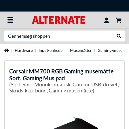
Søg efter noget
Udfør
Startside
Hardware
Input-enheder
Musemåtter
Gaming-musemåt
Corsair
MM700 RGB Gaming musemåtte
Sort, Gaming Mus pad
(Sort, Sort, Monokromatisk, Gummi, USB-drevet,
Skridsikker bund, Gaming musemåtte)