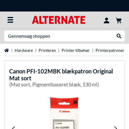
Søg efter noget
Udfør
Startside
Hardware
Printeren
Printer tilbehør
Printerpatroner
Canon
PFI-102MBK blækpatron Original
Mat sort
(Mat sort, Pigmentbaseret blæk, 130 ml)