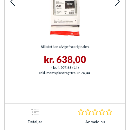
Billedet kan afvige fra originalen.
kr. 638,00
(
kr. 4.907,68
/ 1 l
)
Inkl. moms plus fragt fra
kr. 76,00
0.0 Stjer
Anmeld nu
Detaljer