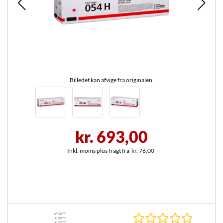
Billedet kan afvige fra originalen.
kr. 693,00
Inkl. moms plus fragt fra
kr. 76,00
0.0 Stjer