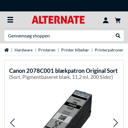
Søg efter noget
Udfør
Startside
Hardware
Printeren
Printer tilbehør
Printerpatroner
Canon
2078C001 blækpatron Original Sort
(Sort, Pigmentbaseret blæk, 11,2 ml, 200 Sider)