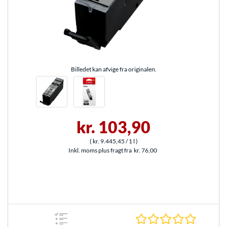
Billedet kan afvige fra originalen.
kr. 103,90
(
kr. 9.445,45
/ 1 l
)
Inkl. moms plus fragt fra
kr. 76,00
0.0 Stjer