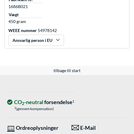
1686B021
Vægt
450 gram
WEEE nummer
54978142
Ansvarlig person i EU
tilbage til start
CO
-neutral
forsendelse
1
2
1
(gennem kompensation)
Ordreoplysninger
E-Mail