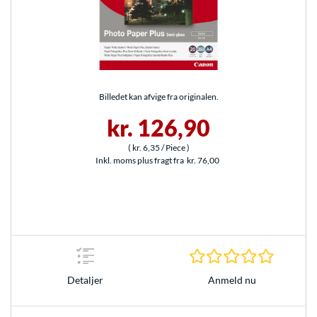
Billedet kan afvige fra originalen.
kr. 126,90
(
kr. 6,35
/ Piece
)
Inkl. moms plus fragt fra
kr. 76,00
0.0 Stjer
Anmeld nu
Detaljer