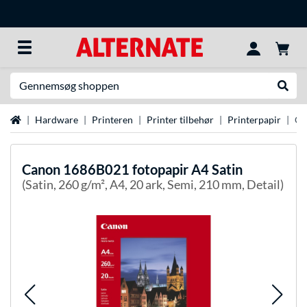
Søg efter noget
Udfør
Startside
Hardware
Printeren
Printer tilbehør
Printerpapir
Ca
Canon
1686B021 fotopapir A4 Satin
(Satin, 260 g/m², A4, 20 ark, Semi, 210 mm, Detail)