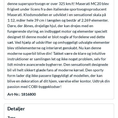
denne supersportsvogn er over 325 km/t! Maserati MC20 blev
frigivet under licens fra den italienske sportsvognsproducent
Maserati. Klodsmodellen er udviklet i en sensationel skala på
1:12, måler hele 39 cm i længden og består af 2.269 elementer.
Døre, der åbnes, drejelige hjul, der kan drejes med en
fungerende styring, en indbygget motor og elementer specielt
designet til denne model er blot nogle af fordelene ved dette
sæt. Ved hjælp af udskrifter og omhyggeligt udvalgte elementer
blev stilelementerne og interiøret genskabt. Nu kan denne
moderne superbil blive din! Takket være de klare og intuitive
instruktioner er samlingen let og ikke noget problem, selv for
lidt mindre avancerede bygherrer. Den sensationelt designede
bil vil helt sikkert glæde fans af moderne kørsel. Den sporty
form lader dig ikke passere ligegyldigt af modellen, der kan
blive en dekoration af dit hjem, værelse eller kontor. Udtryk din
passion med COBI-byggeklodser!
Art-Nr.: 1816800
Detaljer
Type