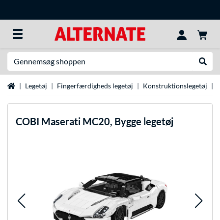
Søg efter noget
Udfør
Startside
Legetøj
Fingerfærdigheds legetøj
Konstruktionslegetøj
COBI
Maserati MC20, Bygge legetøj