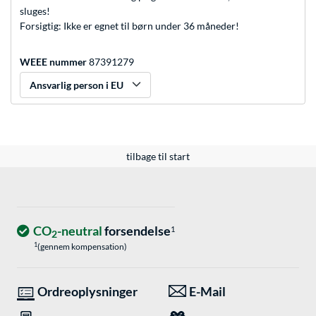
sluges!
Forsigtig: Ikke er egnet til børn under 36 måneder!
WEEE nummer
87391279
Ansvarlig person i EU
tilbage til start
CO
-neutral
forsendelse
1
2
1
(gennem kompensation)
Ordreoplysninger
E-Mail