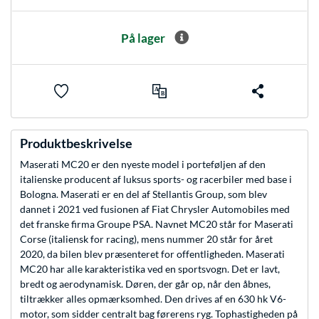
På lager
Produktbeskrivelse
Maserati MC20 er den nyeste model i porteføljen af den
italienske producent af luksus sports- og racerbiler med base i
Bologna. Maserati er en del af Stellantis Group, som blev
dannet i 2021 ved fusionen af Fiat Chrysler Automobiles med
det franske firma Groupe PSA. Navnet MC20 står for Maserati
Corse (italiensk for racing), mens nummer 20 står for året
2020, da bilen blev præsenteret for offentligheden. Maserati
MC20 har alle karakteristika ved en sportsvogn. Det er lavt,
bredt og aerodynamisk. Døren, der går op, når den åbnes,
tiltrækker alles opmærksomhed. Den drives af en 630 hk V6-
motor, som sidder centralt bag førerens ryg. Tophastigheden på