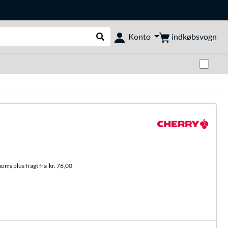
indkøbsvogn
Konto
Udfør søgning
Skif
moms plus fragt fra
kr. 76,00