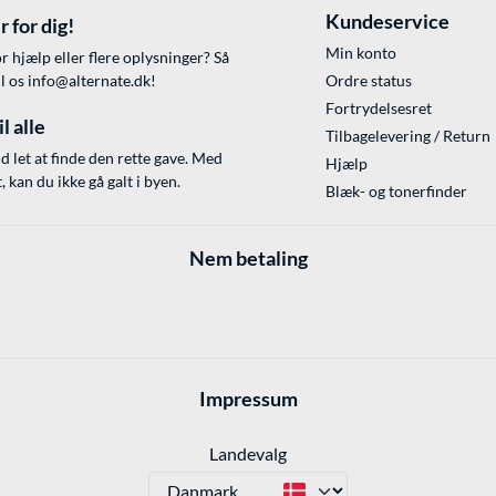
Kundeservice
r for dig!
Min konto
r hjælp eller flere oplysninger? Så
il os
info@alternate.dk
!
Ordre status
Fortrydelsesret
l alle
Tilbagelevering / Return
id let at finde den rette gave. Med
Hjælp
 kan du ikke gå galt i byen.
Blæk- og tonerfinder
Nem betaling
Impressum
Landevalg