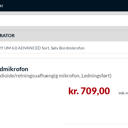
kt
Søg efter noget
URATOR
Y UM 6.0 ADVANCED Sort, Sølv Bordmikrofon
rdmikrofon
ardioide/retningsuafhængig mikrofon, Ledningsført)
kr. 709,00
Inkl. 