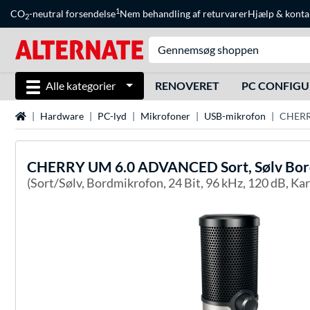
1
CO
-neutral forsendelse
Nem behandling af returvarer
Hjælp
&
konta
2
Alle kategorier
RENOVERET
PC CONFIG
Startside
Hardware
PC-lyd
Mikrofoner
USB-mikrofon
CHERR
CHERRY
UM 6.0 ADVANCED Sort, Sølv Bo
(Sort/Sølv, Bordmikrofon, 24 Bit, 96 kHz, 120 dB, K