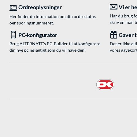
Ordreoplysninger
Vi er he
Har du brug fo
Her finder du information om din ordrestatus
skriv en mail t
oer sporingsnummeret.
PC-konfigurator
Gaver ti
Brug ALTERNATE's PC-Builder til at konfigurere
Det er ikke alt
din nye pc nøjagtigt som du vil have den!
vores gavekort,