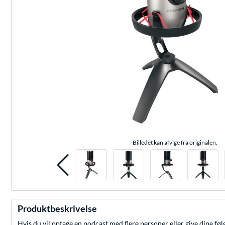
Billedet kan afvige fra originalen.
Produktbeskrivelse
Hvis du vil optage en podcast med flere personer eller give dine fø