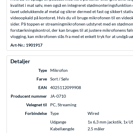
kvalitet i mat sølv, men også en integreret stødmonteringsfunktion 
lavet udelukkende af metal og sikrer dermed et fast og sikkert stativ
videoopkald på kontoret. Hvis du vil bruge mikrofonen til en videok
sider. På toppen er streamingmikrofonen udstyret med en stødmonter
forstærkningskontrol, der kan bruges til at justere mikrofonens
vlogging, kan mikrofonen slås fra med et enkelt tryk for at undgå uø
Art-Nr.: 1901917
Detaljer
Type
Mikrofon
Farve
Sort / Sølv
EAN
4025112099908
Producent nummer
JA-0710
Velegnet til
PC, Streaming
Forbindelse
Type
Wired
Udgange
1x 6,3 mm jackstik, 1x 
Kabellængde
2.5 måler