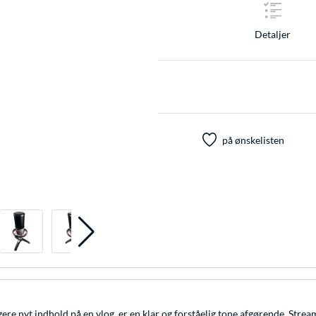
Detaljer
på ønskelisten
lgere nyt indhold på en vlog, er en klar og forståelig tone afgørende. Str