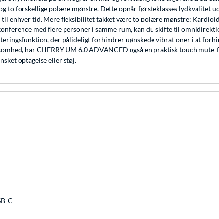
og to forskellige polære mønstre. Dette opnår førsteklasses lydkvalitet 
 til enhver tid. Mere fleksibilitet takket være to polære mønstre: Kardioidt
onference med flere personer i samme rum, kan du skifte til omnidirektion
ingsfunktion, der pålideligt forhindrer uønskede vibrationer i at forhin
 følsomhed, har CHERRY UM 6.0 ADVANCED også en praktisk touch mute-fu
nsket optagelse eller støj.
USB-C