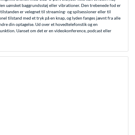
uden uønsket baggrundsstøj eller vibrationer. Den trebenede fod er
ilstanden er velegnet til streaming- og spilsessioner eller til
el tilstand med et tryk på en knap, og lyden fanges jævnt fra alle
dre din optagelse. Ud over et hovedtelefonstik og en
nktion. Uanset om det er en videokonference, podcast eller