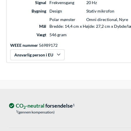
Signal
Frekvensgang
20 Hz
Bygning
Design
Stativ mikrofon
Polar mønster
Omni directional, Nyre
Mål
Bredde: 14,4 cm x Højde: 27,2 cm x Dybde/l
Vægt
546 gram
WEEE nummer
56989172
Ansvarlig person i EU
CO
-neutral
forsendelse
1
2
1
(gennem kompensation)