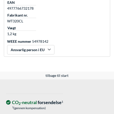
EAN
4977766732178
Fabrikant nr.
WT320CL
Vægt
1,2 kg
WEEE nummer
54978142
Ansvarlig person i EU
tilbage til start
CO
-neutral
forsendelse
1
2
1
(gennem kompensation)