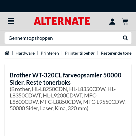
Søg efter noget
Udfør
Startside
Hardware
Printeren
Printer tilbehør
Resterende toner 
Brother
WT-320CL farveopsamler 50000
Sider, Reste tonerboks
(Brother, HL-L8250CDN, HL-L8350CDW, HL-
L8350CDWT, HL-L9200CDWT, MFC-
L8600CDW, MFC-L8850CDW, MFC-L9550CDW,
50000 Sider, Laser, Kina, 320 mm)