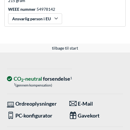
215 gram
WEEE nummer
54978142
Ansvarlig person i EU
tilbage til start
CO
-neutral
forsendelse
1
2
1
(gennem kompensation)
Ordreoplysninger
E-Mail
PC-konfigurator
Gavekort