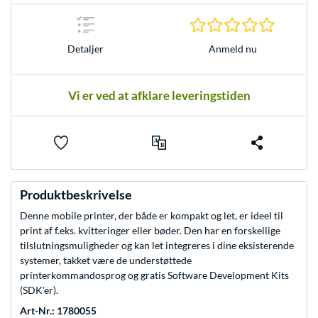
0.0 Stjer
Anmeld nu
Detaljer
Vi er ved at afklare leveringstiden
Produktbeskrivelse
Denne mobile printer, der både er kompakt og let, er ideel til
print af f.eks. kvitteringer eller bøder. Den har en forskellige
tilslutningsmuligheder og kan let integreres i dine eksisterende
systemer, takket være de understøttede
printerkommandosprog og gratis Software Development Kits
(SDK'er).
Art-Nr.: 1780055