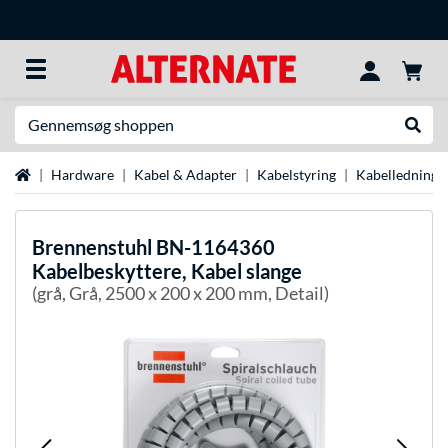
Søg efter noget
Udfør
Startside
Hardware
Kabel & Adapter
Kabelstyring
Kabelledninge
Brennenstuhl
BN-1164360
Kabelbeskyttere, Kabel slange
(grå, Grå, 2500 x 200 x 200 mm, Detail)