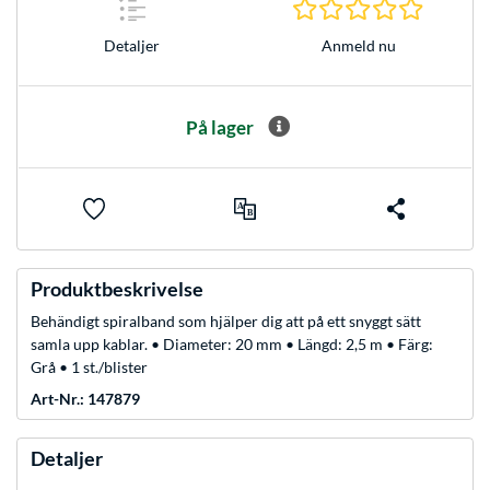
0.0 Stjer
Anmeld nu
Detaljer
På lager
Produktbeskrivelse
Behändigt spiralband som hjälper dig att på ett snyggt sätt
samla upp kablar. • Diameter: 20 mm • Längd: 2,5 m • Färg:
Grå • 1 st./blister
Art-Nr.: 147879
Detaljer