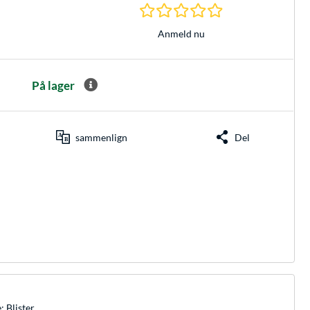
0.0 Stjerner hos 0 
Anmeld nu
På lager
sammenlign
Del
: Blister