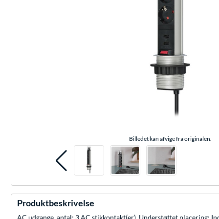
Billedet kan afvige fra originalen.
Produktbeskrivelse
AC udgange, antal: 3 AC stikkontakt(er), Understøttet placering: In