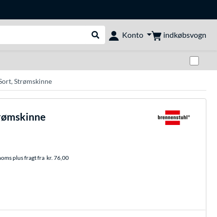
indkøbsvogn
Konto
Udfør søgning
Skif
Sort, Strømskinne
trømskinne
moms plus fragt fra
kr. 76,00