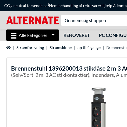
1
CO
-neutral forsendelse
Nem behandling af returvarer
Hjælp
&
konta
2
Alle kategorier
RENOVERET
PC CONFIG
Startside
Strømforsyning
Strømskinne
op til 4 gange
Brennenstuh
Brennenstuhl
1396200013 stikdåse 2 m 3 AC
(Sølv/Sort, 2 m, 3 AC stikkontakt(er), Indendørs, Alu