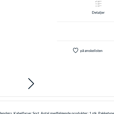
Detaljer
på ønskelisten
dendørs. Kabelfarve: Sort. Antal medfølgende produkter: 1 stk, Pakketype