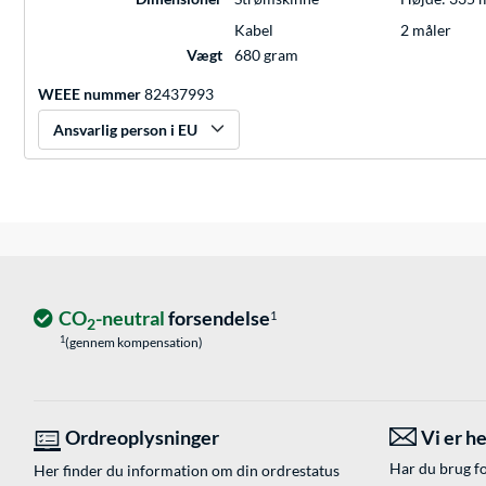
Kabel
2 måler
Vægt
680 gram
WEEE nummer
82437993
Ansvarlig person i EU
CO
-neutral
forsendelse
1
2
1
(gennem kompensation)
Ordreoplysninger
Vi er he
Har du brug fo
Her finder du information om din ordrestatus