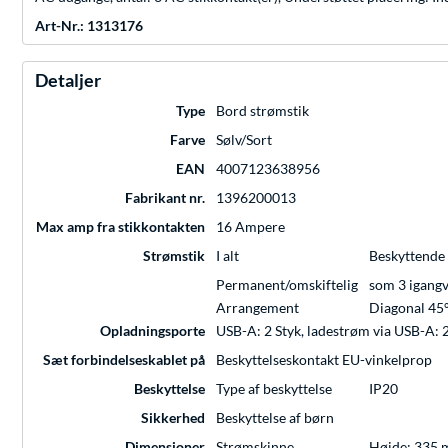
Art-Nr.: 1313176
Detaljer
Type
Bord strømstik
Farve
Sølv/Sort
EAN
4007123638956
Fabrikant nr.
1396200013
Max amp fra stikkontakten
16 Ampere
Strømstik
I alt
Beskyttende 
Permanent/omskiftelig
som 3 igangv
Arrangement
Diagonal 45
Opladningsporte
USB-A: 2 Styk, ladestrøm via USB-A:
Sæt forbindelseskablet på
Beskyttelseskontakt EU-vinkelprop
Beskyttelse
Type af beskyttelse
IP20
Sikkerhed
Beskyttelse af børn
Dimensioner
Strømskinne
Højde: 335