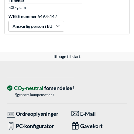
Tilbehør
500 gram
WEEE nummer
54978142
Ansvarlig person i EU
tilbage til start
CO
-neutral
forsendelse
1
2
1
(gennem kompensation)
Ordreoplysninger
E-Mail
PC-konfigurator
Gavekort