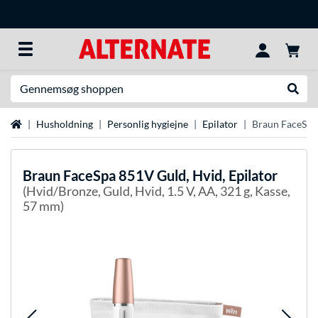
Søg efter noget
Udfør
Startside
Husholdning
Personlig hygiejne
Epilator
Braun FaceSpa 
Braun
FaceSpa 851V Guld, Hvid, Epilator
(Hvid/Bronze, Guld, Hvid, 1.5 V, AA, 321 g, Kasse,
57 mm)