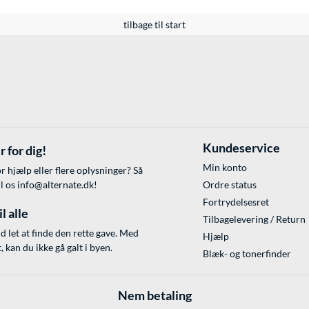
tilbage til start
Kundeservice
r for dig!
Min konto
r hjælp eller flere oplysninger? Så
il os
info@alternate.dk
!
Ordre status
Fortrydelsesret
l alle
Tilbagelevering / Return
id let at finde den rette gave. Med
Hjælp
 kan du ikke gå galt i byen.
Blæk- og tonerfinder
Nem betaling