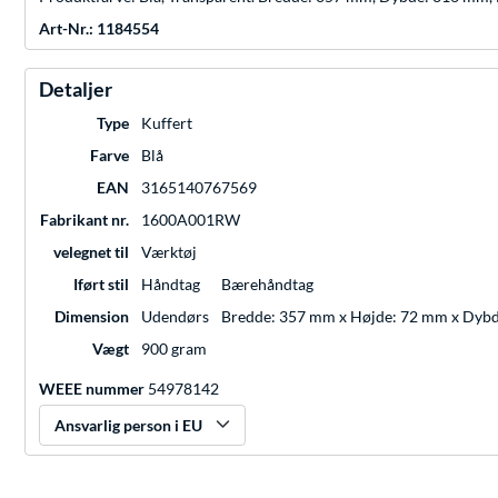
Art-Nr.: 1184554
Detaljer
Type
Kuffert
Farve
Blå
EAN
3165140767569
Fabrikant nr.
1600A001RW
velegnet til
Værktøj
Iført stil
Håndtag
Bærehåndtag
Dimension
Udendørs
Bredde: 357 mm x Højde: 72 mm x Dyb
Vægt
900 gram
WEEE nummer
54978142
Ansvarlig person i EU