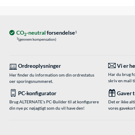
CO
-neutral
forsendelse
1
2
1
(gennem kompensation)
Ordreoplysninger
Vi er he
Har du brug fo
Her finder du information om din ordrestatus
skriv en mail t
oer sporingsnummeret.
PC-konfigurator
Gaver ti
Brug ALTERNATE's PC-Builder til at konfigurere
Det er ikke alt
din nye pc nøjagtigt som du vil have den!
vores gavekort,