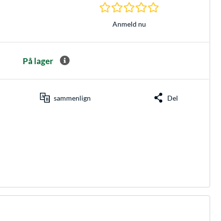
0.0 Stjerner hos 0 
Anmeld nu
På lager
sammenlign
Del