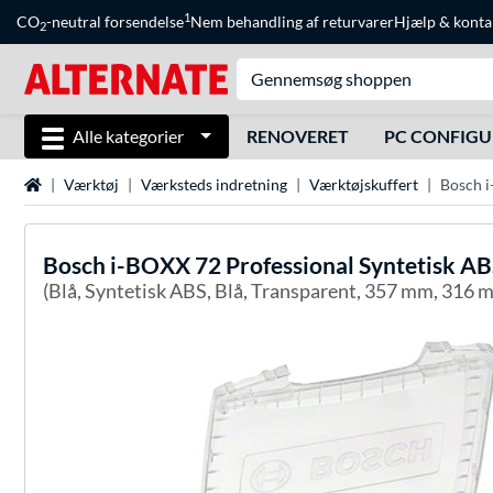
1
CO
-neutral forsendelse
Nem behandling af returvarer
Hjælp
&
konta
2
Alle kategorier
RENOVERET
PC CONFIG
Startside
Værktøj
Værksteds indretning
Værktøjskuffert
Bosch i
Bosch
i-BOXX 72 Professional Syntetisk AB
(Blå, Syntetisk ABS, Blå, Transparent, 357 mm, 316 