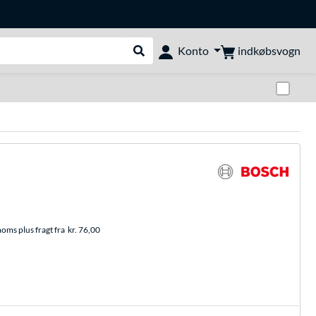
indkøbsvogn
Konto
Udfør søgning
Skif
moms plus fragt fra
kr. 76,00