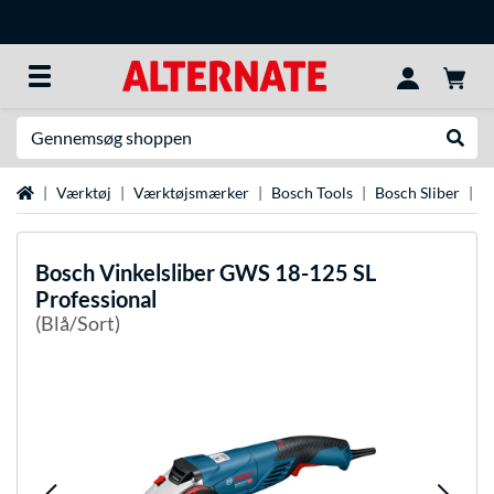
Søg efter noget
Udfør
Startside
Værktøj
Værktøjsmærker
Bosch Tools
Bosch Sliber
B
Bosch
Vinkelsliber GWS 18-125 SL
Professional
(Blå/Sort)