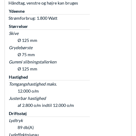
Håndtag, venstre og højre kan bruges
Ydeevne
Strømforbrug: 1.800 Watt
Størrelser
Skive
Ø 125 mm
Grydebørste
Ø 75 mm
Gummi slibningstallerken
Ø 125 mm
Hastighed
Tomgangshastighed maks.
12.000 o/m
Justerbar hastighed
af 2.800 o/m indtil 12.000 o/m
Driftsstøj
Lydtryk
89 db(A)
Lydeffektniveau