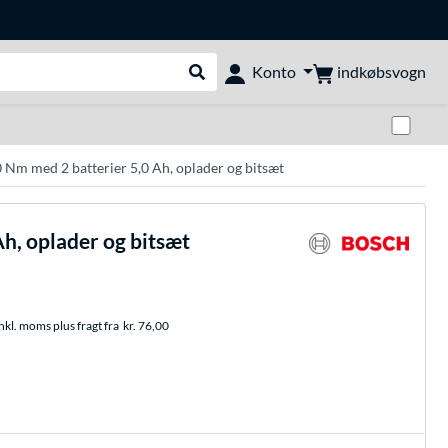
indkøbsvogn
Konto
Udfør søgning
Skif
 Nm med 2 batterier 5,0 Ah, oplader og bitsæt
h, oplader og bitsæt
nkl. moms plus fragt fra
kr. 76,00