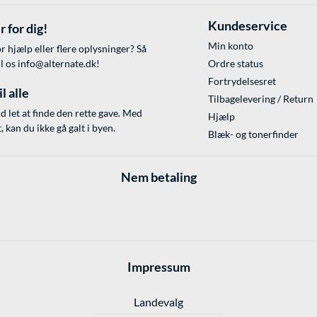
Kundeservice
r for dig!
Min konto
r hjælp eller flere oplysninger? Så
il os
info@alternate.dk
!
Ordre status
Fortrydelsesret
l alle
Tilbagelevering / Return
id let at finde den rette gave. Med
Hjælp
 kan du ikke gå galt i byen.
Blæk- og tonerfinder
Nem betaling
Impressum
Landevalg