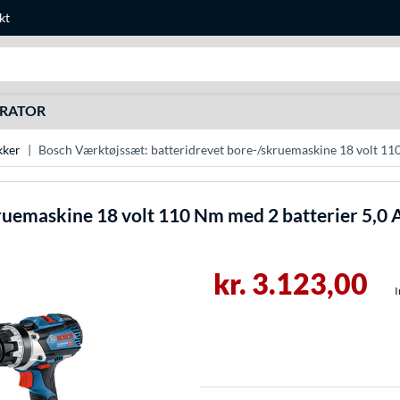
kt
Søg efter noget
URATOR
kker
Bosch Værktøjssæt: batteridrevet bore-/skruemaskine 18 volt 110
uemaskine 18 volt 110 Nm med 2 batterier 5,0 A
kr. 3.123,00
I