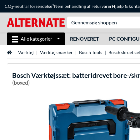
1
CO
-neutral forsendelse
Nem behandling af returvarer
Hjælp
&
konta
2
Alle kategorier
RENOVERET
PC CONFIG
Startside
Værktøj
Værktøjsmærker
Bosch Tools
Bosch skruetræ
Bosch
Værktøjssæt: batteridrevet bore-/skr
(boxed)