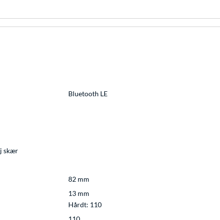
Bluetooth LE
øj skær
82 mm
13 mm
Hårdt: 110
110