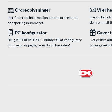
Ordreoplysninger
Vi er he
Har du brug fo
Her finder du information om din ordrestatus
skriv en mail t
oer sporingsnummeret.
PC-konfigurator
Gaver ti
Brug ALTERNATE's PC-Builder til at konfigurere
Det er ikke alt
din nye pc nøjagtigt som du vil have den!
vores gavekort,