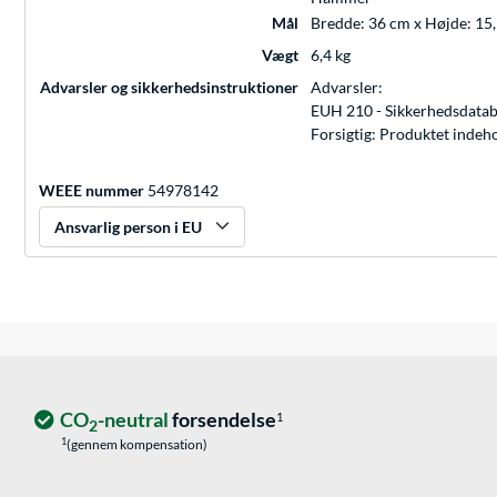
Mål
Bredde: 36 cm x Højde: 15
Vægt
6,4 kg
Advarsler og sikkerhedsinstruktioner
Advarsler:
EUH 210 - Sikkerhedsdatabl
Forsigtig: Produktet indeho
WEEE nummer
54978142
Ansvarlig person i EU
CO
-neutral
forsendelse
1
2
1
(gennem kompensation)