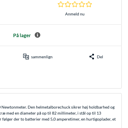
0.0 Stjerner hos 0 
Anmeld nu
På lager
sammenlign
Del
10 Newtonmeter. Den helmetalborechuck sikrer høj holdbarhed og
 med en diameter på op til 82 millimeter, i stål op til 13
r følger der to batterier med 5,0 amperetimer, en hurtigoplader, et