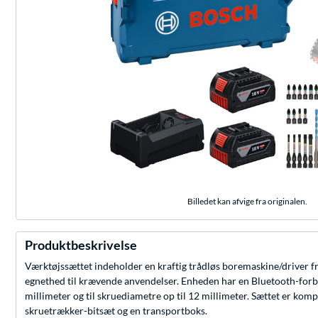
Billedet kan afvige fra originalen.
Produktbeskrivelse
Værktøjssættet indeholder en kraftig trådløs boremaskine/driver
egnethed til krævende anvendelser. Enheden har en Bluetooth-forbind
millimeter og til skruediametre op til 12 millimeter. Sættet er kom
skruetrækker-bitsæt og en transportboks.