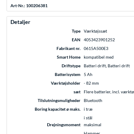
Art-Nr.: 100206381
Detaljer
Type
Værktøjssæt
EAN
4053423901252
Fabrikant nr.
0615A500E3
Smart Home
kompatibel med
Driftstype
Batteri drift, Batteri drift
Batterisystem
5 Ah
Værktøjsholder
- 82 mm
sæt
Flere batterier, incl. værkt
Tilslutningsmuligheder
Bluetooth
Boring kapacitet ø maks.
i træ
i stål
Drejningsmoment
maksimal
Hammer