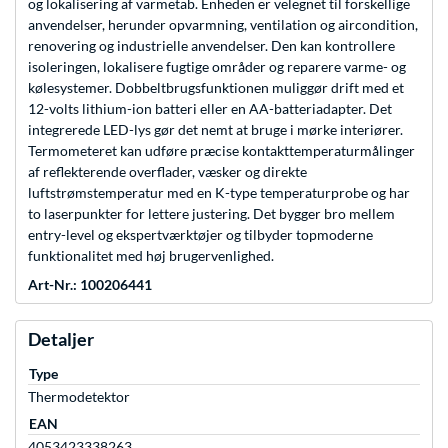
og lokalisering af varmetab. Enheden er velegnet til forskellige
anvendelser, herunder opvarmning, ventilation og aircondition,
renovering og industrielle anvendelser. Den kan kontrollere
isoleringen, lokalisere fugtige områder og reparere varme- og
kølesystemer. Dobbeltbrugsfunktionen muliggør drift med et
12-volts lithium-ion batteri eller en AA-batteriadapter. Det
integrerede LED-lys gør det nemt at bruge i mørke interiører.
Termometeret kan udføre præcise kontakttemperaturmålinger
af reflekterende overflader, væsker og direkte
luftstrømstemperatur med en K-type temperaturprobe og har
to laserpunkter for lettere justering. Det bygger bro mellem
entry-level og ekspertværktøjer og tilbyder topmoderne
funktionalitet med høj brugervenlighed.
Art-Nr.: 100206441
Detaljer
Type
Thermodetektor
EAN
4053423338263