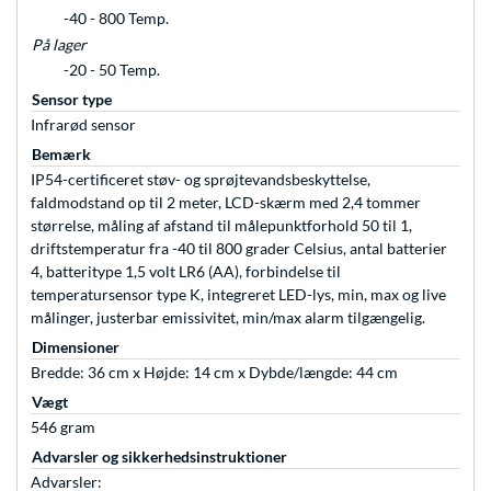
-40 - 800 Temp.
På lager
-20 - 50 Temp.
Sensor type
Infrarød sensor
Bemærk
IP54-certificeret støv- og sprøjtevandsbeskyttelse,
faldmodstand op til 2 meter, LCD-skærm med 2,4 tommer
størrelse, måling af afstand til målepunktforhold 50 til 1,
driftstemperatur fra -40 til 800 grader Celsius, antal batterier
4, batteritype 1,5 volt LR6 (AA), forbindelse til
temperatursensor type K, integreret LED-lys, min, max og live
målinger, justerbar emissivitet, min/max alarm tilgængelig.
Dimensioner
Bredde: 36 cm x Højde: 14 cm x Dybde/længde: 44 cm
Vægt
546 gram
Advarsler og sikkerhedsinstruktioner
Advarsler: