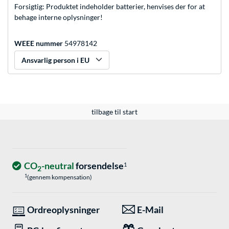
Forsigtig: Produktet indeholder batterier, henvises der for at
behage interne oplysninger!
WEEE nummer
54978142
Ansvarlig person i EU
tilbage til start
CO
-neutral
forsendelse
1
2
1
(gennem kompensation)
Ordreoplysninger
E-Mail