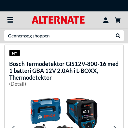
Søg efter noget
Udfør
NY
Bosch
Termodetektor GIS12V-800-16 med
1 batteri GBA 12V 2.0Ah i L-BOXX,
Thermodetektor
(Detail)