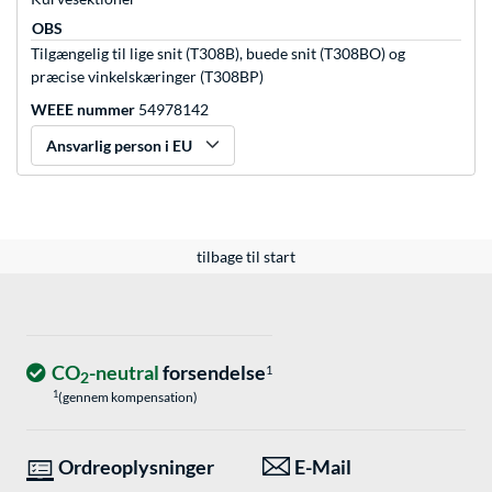
OBS
Tilgængelig til lige snit (T308B), buede snit (T308BO) og
præcise vinkelskæringer (T308BP)
WEEE nummer
54978142
Ansvarlig person i EU
tilbage til start
CO
-neutral
forsendelse
1
2
1
(gennem kompensation)
Ordreoplysninger
E-Mail