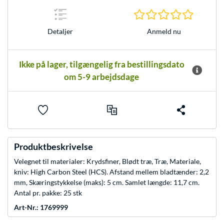
0.0 Stjer
Anmeld nu
Detaljer
Ikke på lager, tilgængelig fra bestillingsdato
om 5-9 arbejdsdage
Produktbeskrivelse
Velegnet til materialer: Krydsfiner, Blødt træ, Træ, Materiale,
kniv: High Carbon Steel (HCS). Afstand mellem bladtænder: 2,2
mm, Skæringstykkelse (maks): 5 cm. Samlet længde: 11,7 cm.
Antal pr. pakke: 25 stk
Art-Nr.: 1769999