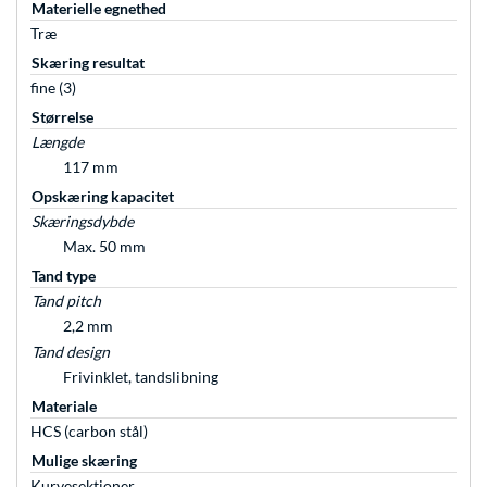
Materielle egnethed
Træ
Skæring resultat
fine (3)
Størrelse
Længde
117 mm
Opskæring kapacitet
Skæringsdybde
Max. 50 mm
Tand type
Tand pitch
2,2 mm
Tand design
Frivinklet, tandslibning
Materiale
HCS (carbon stål)
Mulige skæring
Kurvesektioner