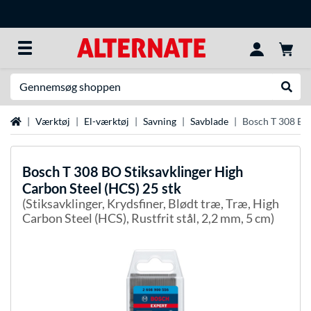
Søg efter noget
Udfør
Startside
Værktøj
El-værktøj
Savning
Savblade
Bosch T 308 BO 
Bosch
T 308 BO Stiksavklinger High
Carbon Steel (HCS) 25 stk
(Stiksavklinger, Krydsfiner, Blødt træ, Træ, High
Carbon Steel (HCS), Rustfrit stål, 2,2 mm, 5 cm)