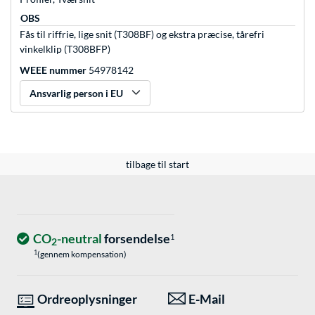
OBS
Fås til riffrie, lige snit (T308BF) og ekstra præcise, tårefri
vinkelklip (T308BFP)
WEEE nummer
54978142
Ansvarlig person i EU
tilbage til start
CO
-neutral
forsendelse
1
2
1
(gennem kompensation)
Ordreoplysninger
E-Mail