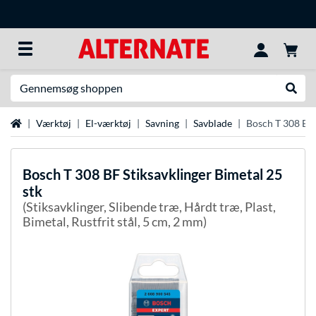
Søg efter noget
Udfør
Startside
Værktøj
El-værktøj
Savning
Savblade
Bosch T 308 BF 
Bosch
T 308 BF Stiksavklinger Bimetal 25
stk
(Stiksavklinger, Slibende træ, Hårdt træ, Plast,
Bimetal, Rustfrit stål, 5 cm, 2 mm)