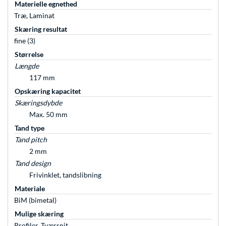
Materielle egnethed
Træ, Laminat
Skæring resultat
fine (3)
Størrelse
Længde
117 mm
Opskæring kapacitet
Skæringsdybde
Max. 50 mm
Tand type
Tand pitch
2 mm
Tand design
Frivinklet, tandslibning
Materiale
BiM (bimetal)
Mulige skæring
Profiler, Tværsnit