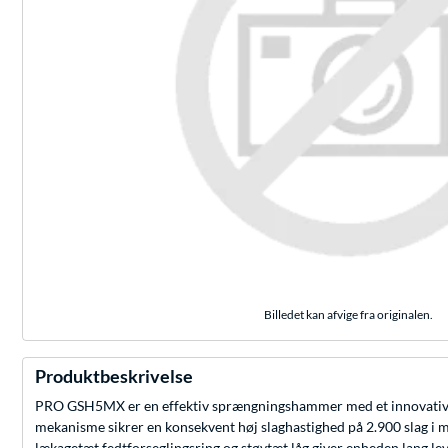
Billedet kan afvige fra originalen.
Produktbeskrivelse
PRO GSH5MX er en effektiv sprængningshammer med et innovativt sys
mekanisme sikrer en konsekvent høj slaghastighed på 2.900 slag i m
lækagetæt fedtforseglingsring og støvtæt låg giver enheden lang l