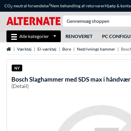
1
CO
-neutral forsendelse
Nem behandling af returvarer
Hjælp
&
konta
2
Alle kategorier
RENOVERET
PC CONFIG
Startside
Værktøj
El-værktøj
Bore
Nedrivnings hammer
Bosc
NY
Bosch
Slaghammer med SDS max i håndvær
(Detail)