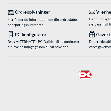
Ordreoplysninger
Vi er he
Har du brug fo
Her finder du information om din ordrestatus
skriv en mail t
oer sporingsnummeret.
PC-konfigurator
Gaver ti
Brug ALTERNATE's PC-Builder til at konfigurere
Det er ikke alt
din nye pc nøjagtigt som du vil have den!
vores gavekort,