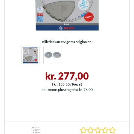
Billedet kan afvige fra originalen.
kr. 277,00
(
kr. 138,50
/ Piece
)
Inkl. moms plus fragt fra
kr. 76,00
0.0 Stjer