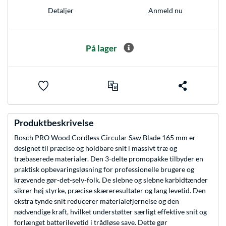
Anmeld nu
Detaljer
På lager
Produktbeskrivelse
Bosch PRO Wood Cordless Circular Saw Blade 165 mm er
designet til præcise og holdbare snit i massivt træ og
træbaserede materialer. Den 3-delte promopakke tilbyder en
praktisk opbevaringsløsning for professionelle brugere og
krævende gør-det-selv-folk. De slebne og slebne karbidtænder
sikrer høj styrke, præcise skæreresultater og lang levetid. Den
ekstra tynde snit reducerer materialefjernelse og den
nødvendige kraft, hvilket understøtter særligt effektive snit og
forlænget batterilevetid i trådløse save. Dette gør