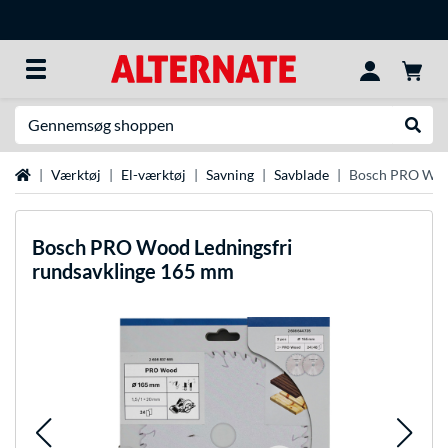
Søg efter noget
Udfør
Startside
Værktøj
El-værktøj
Savning
Savblade
Bosch PRO Wood
Bosch
PRO Wood Ledningsfri
rundsavklinge 165 mm