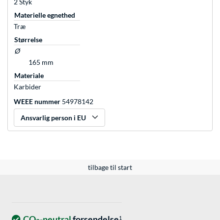
2 Styk
Materielle egnethed
Træ
Størrelse
Ø
165 mm
Materiale
Karbider
WEEE nummer
54978142
Ansvarlig person i EU
tilbage til start
CO
-neutral
forsendelse
1