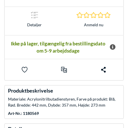
0.0 Stjer
Anmeld nu
Detaljer
Ikke på lager, tilgængelig fra bestillingsdato
om 5-9 arbejdsdage
Produktbeskrivelse
Materiale: Acrylonitrilbutadienstyren, Farve på produkt: Blå,
Rød. Bredde: 442 mm, Dybde: 357 mm, Højde: 273 mm
Art-Nr.: 1180569