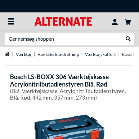
Søg efter noget
Udfør
Startside
Værktøj
Værksteds indretning
Værktøjskuffert
Bosch LS
Bosch
LS-BOXX 306 Værktøjskasse
Acrylonitrilbutadienstyren Blå, Rød
(Blå, Værktøjskasse, Acrylonitrilbutadienstyren,
Blå, Rød, 442 mm, 357 mm, 273 mm)