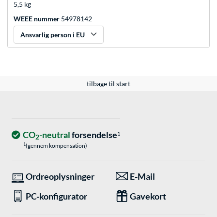
5,5 kg
WEEE nummer
54978142
Ansvarlig person i EU
tilbage til start
CO
-neutral
forsendelse
1
2
1
(gennem kompensation)
Ordreoplysninger
E-Mail
PC-konfigurator
Gavekort