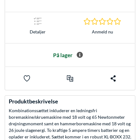
0.0 Stjer
Anmeld nu
Detaljer
På lager
Produktbeskrivelse
Kombinationssættet inkluderer en ledningsfri
boremaskine/skruemaskine med 18 volt og 65 Newtonmeter
drejningsmoment samt en hammerboremaskine med 18 volt og
26 joule slagenergi. To kraftige 5 ampere timers batterier og en
oplader er inkluderet. Sættet kommer i en robust XL-BOXX 232.