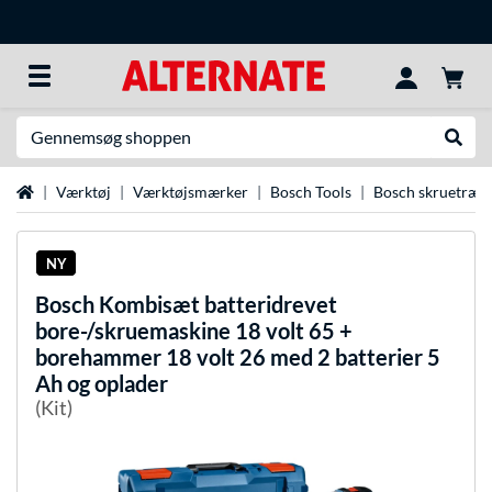
Søg efter noget
Udfør
Startside
Værktøj
Værktøjsmærker
Bosch Tools
Bosch skruetræk
NY
Bosch
Kombisæt batteridrevet
bore-/skruemaskine 18 volt 65 +
borehammer 18 volt 26 med 2 batterier 5
Ah og oplader
(Kit)