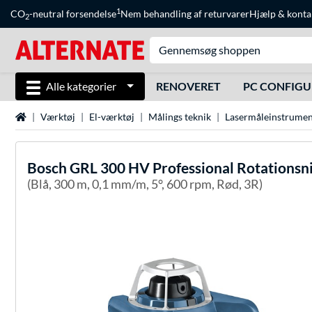
1
CO
-neutral forsendelse
Nem behandling af returvarer
Hjælp
&
konta
2
Alle kategorier
RENOVERET
PC CONFIG
Startside
Værktøj
El-værktøj
Målings teknik
Lasermåleinstrumen
Bosch
GRL 300 HV Professional Rotationsn
(Blå, 300 m, 0,1 mm/m, 5°, 600 rpm, Rød, 3R)