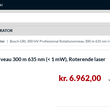
kt
Søg efter noget
URATOR
ter
Bosch GRL 300 HV Professional Rotationsniveau 300 m 635 nm (<
iveau 300 m 635 nm (< 1 mW), Roterende laser
kr. 6.962,00
I