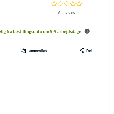
0.0 Stjerner hos 0 
Anmeld nu
elig fra bestillingsdato om 5-9 arbejdsdage
sammenlign
Del