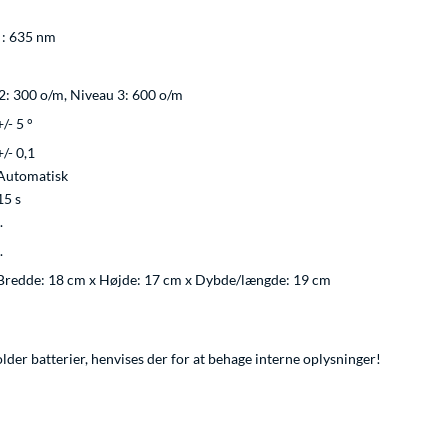
 : 635 nm
2: 300 o/m, Niveau 3: 600 o/m
+/- 5 °
+/- 0,1
Automatisk
15 s
.
.
Bredde: 18 cm x Højde: 17 cm x Dybde/længde: 19 cm
lder batterier, henvises der for at behage interne oplysninger!