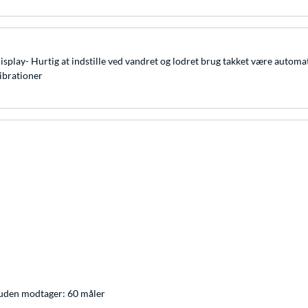
isplay- Hurtig at indstille ved vandret og lodret brug takket være automat
vibrationer
uden modtager: 60 måler