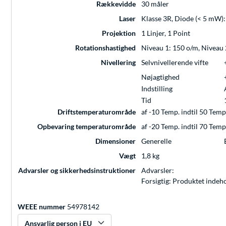
Rækkevidde
30 måler
Laser
Klasse 3R, Diode (< 5 mW):
Projektion
1 Linjer, 1 Point
Rotationshastighed
Niveau 1: 150 o/m, Niveau 
Nivellering
Selvnivellerende vifte
Nøjagtighed
Indstilling
Tid
Driftstemperaturområde
af -10 Temp. indtil 50 Temp
Opbevaring temperaturområde
af -20 Temp. indtil 70 Temp
Dimensioner
Generelle
Vægt
1,8 kg
Advarsler og sikkerhedsinstruktioner
Advarsler:
Forsigtig: Produktet indeho
WEEE nummer
54978142
Ansvarlig person i EU