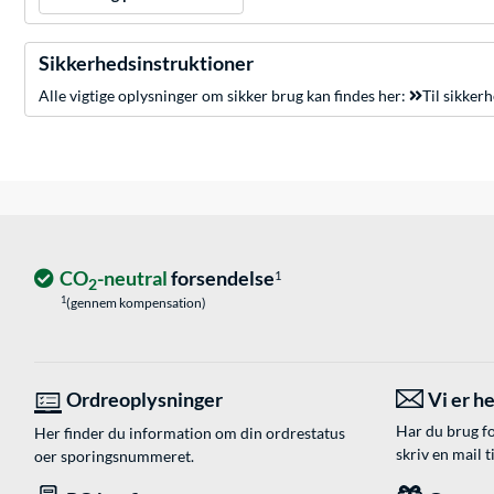
Sikkerhedsinstruktioner
Alle vigtige oplysninger om sikker brug kan findes her:
Til sikker
CO
-neutral
forsendelse
1
2
1
(gennem kompensation)
Ordreoplysninger
Vi er he
Har du brug fo
Her finder du information om din ordrestatus
skriv en mail t
oer sporingsnummeret.