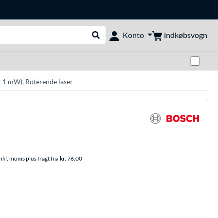
indkøbsvogn
Konto
Udfør søgning
Skif
 1 mW), Roterende laser
nkl. moms plus fragt fra
kr. 76,00