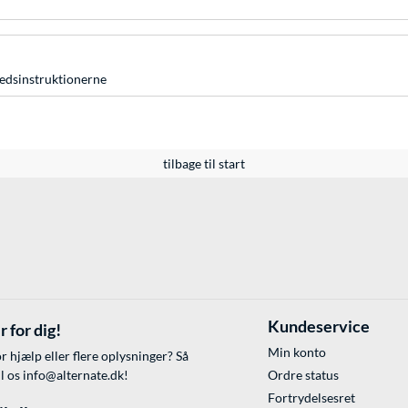
hedsinstruktionerne
tilbage til start
Kundeservice
r for dig!
Min konto
r hjælp eller flere oplysninger? Så
il os
info@alternate.dk
!
Ordre status
Fortrydelsesret