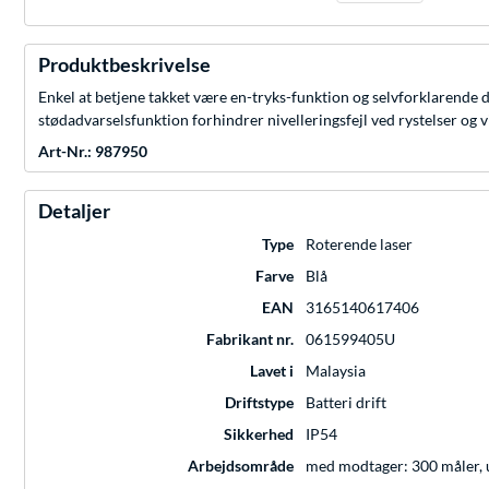
Produktbeskrivelse
Enkel at betjene takket være en-tryks-funktion og selvforklarende d
stødadvarselsfunktion forhindrer nivelleringsfejl ved rystelser og 
Art-Nr.: 987950
Detaljer
Type
Roterende laser
Farve
Blå
EAN
3165140617406
Fabrikant nr.
061599405U
Lavet i
Malaysia
Driftstype
Batteri drift
Sikkerhed
IP54
Arbejdsområde
med modtager: 300 måler, 