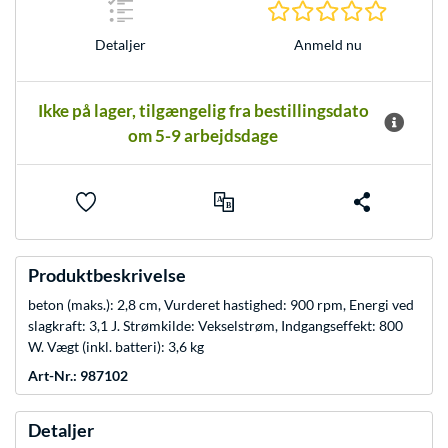
0.0 Stjer
Anmeld nu
Detaljer
Ikke på lager, tilgængelig fra bestillingsdato
om 5-9 arbejdsdage
Produktbeskrivelse
beton (maks.): 2,8 cm, Vurderet hastighed: 900 rpm, Energi ved
slagkraft: 3,1 J. Strømkilde: Vekselstrøm, Indgangseffekt: 800
W. Vægt (inkl. batteri): 3,6 kg
Art-Nr.: 987102
Detaljer