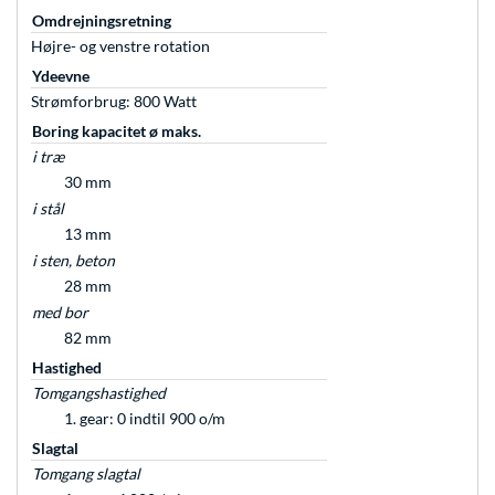
Omdrejningsretning
Højre- og venstre rotation
Ydeevne
Strømforbrug: 800 Watt
Boring kapacitet ø maks.
i træ
30 mm
i stål
13 mm
i sten, beton
28 mm
med bor
82 mm
Hastighed
Tomgangshastighed
1. gear: 0 indtil 900 o/m
Slagtal
Tomgang slagtal