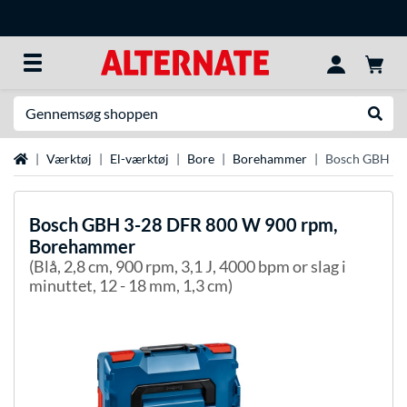
Søg efter noget
Udfør
Startside
Værktøj
El-værktøj
Bore
Borehammer
Bosch GBH 3-
Bosch
GBH 3-28 DFR 800 W 900 rpm,
Borehammer
(Blå, 2,8 cm, 900 rpm, 3,1 J, 4000 bpm or slag i
minuttet, 12 - 18 mm, 1,3 cm)