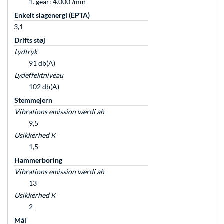
1. gear: 4.000 /min
Enkelt slagenergi (EPTA)
3,1
Drifts støj
Lydtryk
91 db(A)
Lydeffektniveau
102 db(A)
Stemmejern
Vibrations emission værdi ah
9,5
Usikkerhed K
1,5
Hammerboring
Vibrations emission værdi ah
13
Usikkerhed K
2
Mål