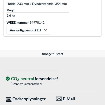
Højde: 233 mm x Dybde/længde: 354 mm
Vægt
3,6 kg
WEEE nummer
54978142
Ansvarlig person i EU
tilbage til start
CO
-neutral
forsendelse
1
2
1
(gennem kompensation)
Ordreoplysninger
E-Mail