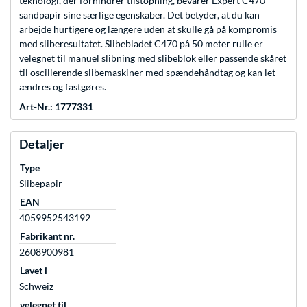
teknologi, der forhindrer tilstopning, bevarer Expert C470
sandpapir sine særlige egenskaber. Det betyder, at du kan
arbejde hurtigere og længere uden at skulle gå på kompromis
med sliberesultatet. Slibebladet C470 på 50 meter rulle er
velegnet til manuel slibning med slibeblok eller passende skåret
til oscillerende slibemaskiner med spændehåndtag og kan let
ændres og fastgøres.
Art-Nr.: 1777331
Detaljer
Type
Slibepapir
EAN
4059952543192
Fabrikant nr.
2608900981
Lavet i
Schweiz
velegnet til