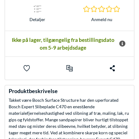
0.0 Stjer
Anmeld nu
Detaljer
Ikke på lager, tilgængelig fra bestillingsdato
om 5-9 arbejdsdage
Produktbeskrivelse
Takket være Bosch Surface Structure har den uperforated
Bosch Expert Slibeplade C470 en enestående
materialefjernelseshastighed ved slibning af træ, maling, lak, ru
gips og fyldstoffer. Mange sandpapirer bliver hurtigt tilstoppet
med støv og mister deres slibeevne, hvilket betyder, at slibning
tager meget mere tid. Ved at kombinere skarpe korn og speciel