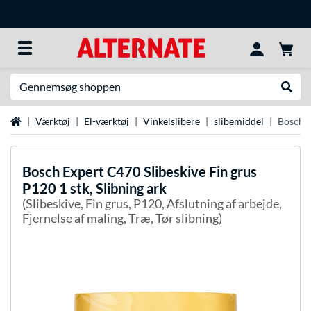
Søg efter noget
Udfør
Startside
Værktøj
El-værktøj
Vinkelslibere
slibemiddel
Bosch E
Bosch
Expert C470 Slibeskive Fin grus
P120 1 stk, Slibning ark
(Slibeskive, Fin grus, P120, Afslutning af arbejde,
Fjernelse af maling, Træ, Tør slibning)