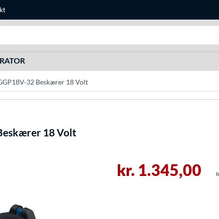
kt
Søg efter noget
URATOR
 GGP18V-32 Beskærer 18 Volt
Beskærer 18 Volt
kr. 1.345,00
I