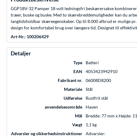
GGP18V-32 Pamper 18 volt ledningsfri beskærersakse kombinerer kraf
træer, buske og buske. Med to skærebreddemuligheder kan du arbej
langtidsholdbar skæreegenskaber. Op til 8.000 afbrud er mulige pr.
design for komfortabel brug over længere tid. Designet til effektivi
Art-Nr.: 100206429
Detaljer
Type
Batteri
EAN
4053423942910
Fabrikant nr.
06008D8200
Materiale
Stål
Udførelse
Rustfrit stål
anvendelsesområde
Haven
Mål
Bredde: 77 mm x Højde: 
Vægt
1,1 kg
Advarsler og sikkerhedsinstruktioner
Advarsler: