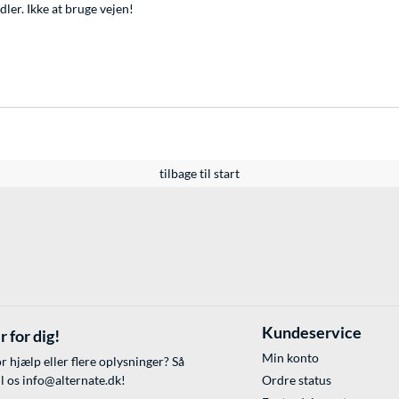
er. Ikke at bruge vejen!
tilbage til start
Kundeservice
r for dig!
Min konto
r hjælp eller flere oplysninger? Så
il os
info@alternate.dk
!
Ordre status