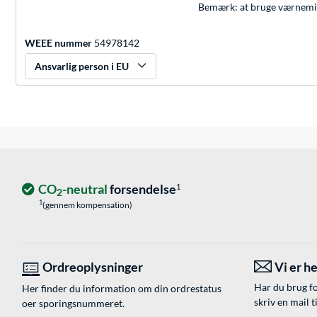
Bemærk: at bruge værnemidl
WEEE nummer
54978142
Ansvarlig person i EU
CO
-neutral
forsendelse
1
2
1
(gennem kompensation)
Ordreoplysninger
Vi er he
Har du brug fo
Her finder du information om din ordrestatus
skriv en mail t
oer sporingsnummeret.