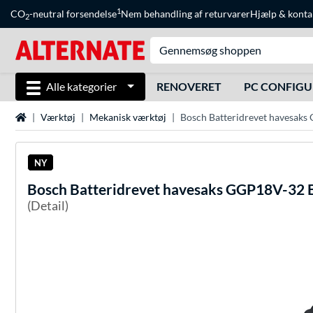
1
CO
-neutral forsendelse
Nem behandling af returvarer
Hjælp
&
konta
2
Alle kategorier
RENOVERET
PC CONFIG
Startside
Værktøj
Mekanisk værktøj
Bosch Batteridrevet havesaks
NY
Bosch
Batteridrevet havesaks GGP18V-32 
(Detail)