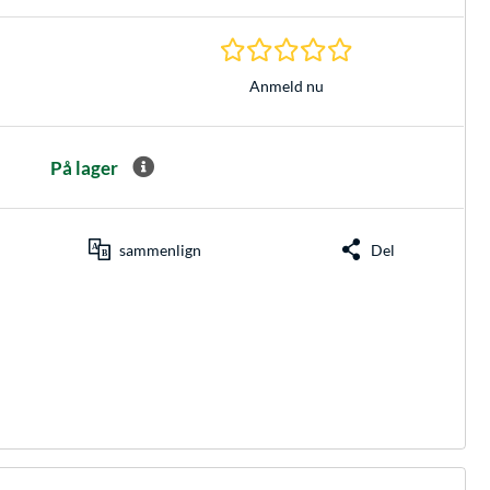
0.0 Stjerner hos 0 
Anmeld nu
På lager
sammenlign
Del