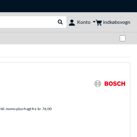
indkøbsvogn
Konto
Udfør søgning
Skif
nkl. moms plus fragt fra
kr. 76,00