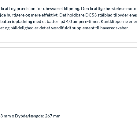
t og præcision for ubesværet klipning. Den kraftige børsteløse motor kli
de hurtigere og mere effektivt. Det holdbare DC53 stålblad tilbyder e
 batteriopladning med et batteri på 4,0 ampere-timer. Kantklipperne er e
tet og pålidelighed er det et værdifuldt supplement til haveredskaber.
113 mm x Dybde/længde: 267 mm