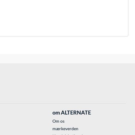
om ALTERNATE
Om os
mærkeverden