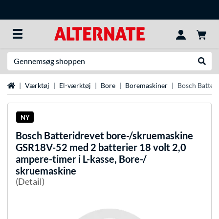
Søg efter noget
Udfør
Startside
Værktøj
El-værktøj
Bore
Boremaskiner
Bosch Batteri
NY
Bosch
Batteridrevet bore-/skruemaskine
GSR18V-52 med 2 batterier 18 volt 2,0
ampere-timer i L-kasse, Bore-/
skruemaskine
(Detail)