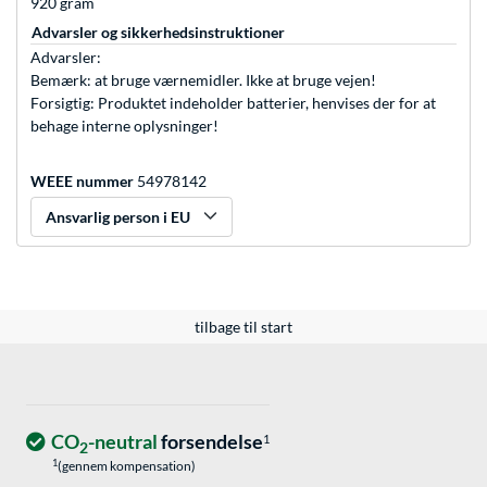
920 gram
Advarsler og sikkerhedsinstruktioner
Advarsler:
Bemærk: at bruge værnemidler. Ikke at bruge vejen!
Forsigtig: Produktet indeholder batterier, henvises der for at
behage interne oplysninger!
WEEE nummer
54978142
Ansvarlig person i EU
tilbage til start
CO
-neutral
forsendelse
1
2
1
(gennem kompensation)